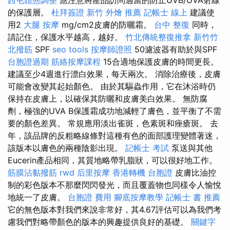
的保護層。
杜拜簽證
新竹 外燴 推薦
記帳士 線上
建議使
用2
大腿 按摩
mg/cm2皮膚的防曬霜。
台中 整復
同時，
請記住，保護水平越高，越好。
竹北傳統整復推拿
新竹竹
北撥筋
SPF
seo tools
按摩師證照
50濾波器有助於與SPF
台胞證過期
筋絡按摩課程
15合適地保護皮膚的時間更長。
建議至少4週進行漂白效果，每天兩次。 消除治療後，皮膚
可能會改變其起始顏色。 由於其驅蟲作用，它在沐浴時仍
保持在皮膚上，以確保其防曬和皮膚美白效果。 無防腐
劑，極強的UVA B保護霜成功地減輕了膚色，並平衡了不需
要的顏色差異。 常規應用淡出雀斑，色素斑和痤瘡斑。 去
年，該品牌的反粗略線條對這種有色的面部護理變體著迷，
該版本以膚色的兩種陰影出現。
記帳士 考試
泵送與其他
Eucerin產品相同，其質地略帶乳脂狀，可以很好地工作。
筋膜沾黏撥筋
rwd
后里按摩
香港轉機 台胞證
皮膚比油控
制的彩色版本不那麼閃閃發光，而且覆蓋物也同樣令人愉悅
地統一了皮膚。
台胞證 費用
腳底按摩教學
記帳士 書 推薦
它的無色版本對我們來說非常好，其4.67評估可以為我們考
慮我們對略帶顏色的版本的興趣提供良好的基礎。
關鍵字