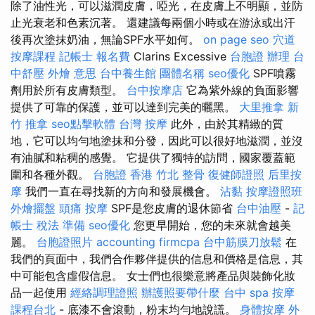
除了油性光，可以滋潤皮膚，啞光，在皮膚上不明顯，並防
止光衰老和色素沉著。 還建議每兩個小時或在游泳或出汗
後再次塗抹奶油，無論SPF水平如何。
on page seo
穴道
按摩課程
記帳士 報名費
Clarins Excessive
台胞證 辦理
台
中舒壓
外燴 意思
台中養生館
團體名稱
seo優化
SPF噴霧
劑用於所有皮膚類型。
台中按摩店
它為紫外線的負面影響
提供了可靠的保護，並可以達到完美的曬黑。
大里推拿
新
竹 推拿
seo點擊軟體
台灣 按摩
此外，由於其精緻的質
地，它可以均勻地塗抹和分發，因此可以很好地滋潤，並沒
有油膩和粘稠的感覺。 它提供了獨特的訪問，國家覆蓋範
圍和各種外觀。
台胞證 香港
竹北 整骨
復健師證照
后里按
摩
我們一直在尋找新的方向和發展機會。
沾黏
按摩證照班
外燴擺盤
頭痛 按摩
SPF是您皮膚的退休節省
台中油壓
-
記
帳士 稅法 準備
seo優化
您更早開始，您的未來就會越美
麗。
台胞證照片
accounting firmcpa
台中筋膜刀放鬆
在
我們的頁面中，我們合作夥伴提供的信息和價格是信息，其
中可能包含虛假信息。 女士們也很樂意將產品與裝飾化妝
品一起使用
經絡調理證照
辦護照要帶什麼
台中 spa
按摩
課程台北
- 底漆不會滾動，粉末均勻地說謊。
身體按摩
外