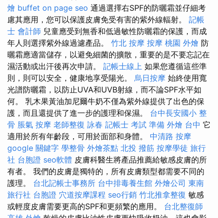
燴 buffet
on page seo
通過選擇右SPF的防曬霜並仔細考
慮其應用，您可以保護皮膚免受有害的紫外線輻射。
記帳
士 會計師
兒童應受到無香和低過敏性防曬霜的保護，而成
年人則選擇紫外線過濾產品。
竹北 按摩
按摩
桃園 外燴
防
曬霜應適當儲存，以避免細菌的擴散，重要的是不要忘記在
濕活動或出汗後再次申請。
記帳士線上
如果您遵循這些準
則，則可以安全，健康地享受陽光。
烏日按摩
始終使用寬
光譜防曬霜，以防止UVA和UVB射線，而不論SPF水平如
何。 乳木果黃油加尼爾牛奶不僅為紫外線提供了出色的保
護，而且還提供了進一步的護理和保濕。
台中長安國小 整
骨
脹氣 按摩
老師整復 詠春
記帳士 考試 準備
外燴 台中
它
適用於所有年齡段，可用於面部和身體。
中清路 按摩
google 關鍵字
學整骨
外燴茶點
北投 撥筋
按摩學徒
旅行
社 台胞證
seo軟體
皮膚科醫生將產品推薦給敏感皮膚的所
有者。 我們的皮膚是獨特的，所有皮膚類型都需要不同的
護理。
台北記帳士事務所
台中排毒養生館
外燴公司
東南
旅行社 台胞證
穴道按摩課程
seo行銷
竹北推拿整復
敏感
或輕度皮膚需要更高的SPF和更頻繁的應用。
台北整復師
高雄 外燴
乾燥的皮膚比油性皮膚更快吸收奶油，這也會影