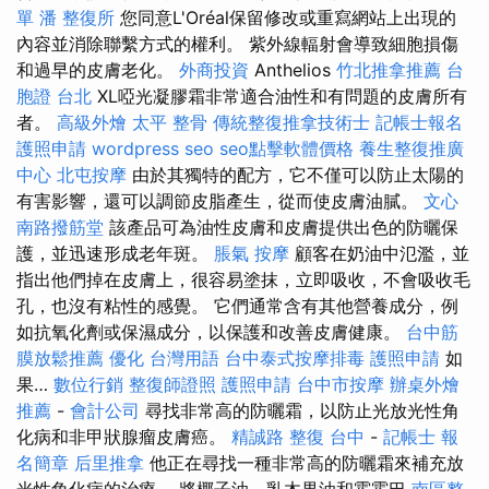
單
潘 整復所
您同意L'Oréal保留修改或重寫網站上出現的
內容並消除聯繫方式的權利。 紫外線輻射會導致細胞損傷
和過早的皮膚老化。
外商投資
Anthelios
竹北推拿推薦
台
胞證 台北
XL啞光凝膠霜非常適合油性和有問題的皮膚所有
者。
高級外燴
太平 整骨
傳統整復推拿技術士
記帳士報名
護照申請
wordpress seo
seo點擊軟體價格
養生整復推廣
中心
北屯按摩
由於其獨特的配方，它不僅可以防止太陽的
有害影響，還可以調節皮脂產生，從而使皮膚油膩。
文心
南路撥筋堂
該產品可為油性皮膚和皮膚提供出色的防曬保
護，並迅速形成老年斑。
脹氣 按摩
顧客在奶油中氾濫，並
指出他們掉在皮膚上，很容易塗抹，立即吸收，不會吸收毛
孔，也沒有粘性的感覺。 它們通常含有其他營養成分，例
如抗氧化劑或保濕成分，以保護和改善皮膚健康。
台中筋
膜放鬆推薦
優化 台灣用語
台中泰式按摩排毒
護照申請
如
果…
數位行銷
整復師證照
護照申請
台中市按摩
辦桌外燴
推薦
-
會計公司
尋找非常高的防曬霜，以防止光放光性角
化病和非甲狀腺瘤皮膚癌。
精誠路 整復 台中
-
記帳士 報
名簡章
后里推拿
他正在尋找一種非常高的防曬霜來補充放
光性角化病的治療。 將椰子油，乳木果油和霍霍巴
南區整