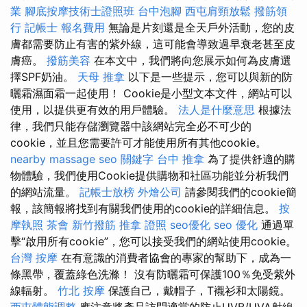
業
腳底按摩技術士證照班
台中泡腳
西屯肩頸放鬆
撥筋領
行
記帳士 報名費用
無論是片刻還是全天戶外活動，您的皮
膚都需要防止有害的紫外線，這可能會導致過早衰老甚至皮
膚癌。
撥筋美容
在本文中，我們將向您展示如何為皮膚選
擇SPF奶油。
天母 推拿
以下是一些提示，您可以與新的防
曬霜濕面霜一起使用！ Cookie是小型文本文件，網站可以
使用，以提供更有效的用戶體驗。
法人是什麼意思
根據法
律，我們只能存儲瀏覽器中該網站完全必不可少的
cookie，並且您需要許可才能使用所有其他cookie。
nearby massage
seo 關鍵字
台中 推拿
為了提供舒適的購
物體驗，我們使用Cookie提供購物和社區功能並分析我們
的網站流量。
記帳士放榜
外燴公司
請參閱我們的cookie簡
報，該簡報將找到有關我們使用的cookie的詳細信息。
按
摩執照
茶會
新竹撥筋
推拿 證照
seo優化
seo 優化
通過單
擊“啟用所有cookie”，您可以接受我們的網站使用cookie。
台灣 按摩
在有意識的消費者協會的專家的幫助下，成為一
條黑帶，覆蓋綠色洗滌！ 沒有防曬霜可保護100％免受紫外
線輻射。
竹北 按摩
保護自己，戴帽子，T襯衫和太陽鏡。
西屯體態調整
應注意將產品訪問適當的防止UVB/UVA射線