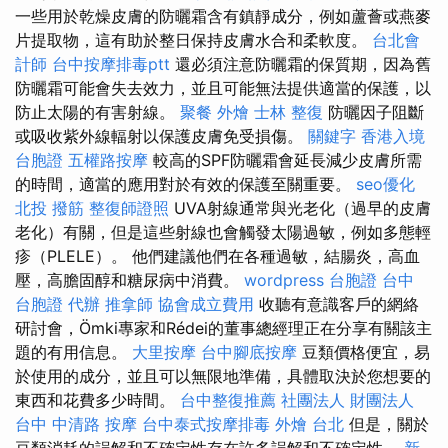
一些用於乾燥皮膚的防曬霜含有鎮靜成分，例如蘆薈或燕麥
片提取物，這有助於整日保持皮膚水合和柔軟度。
台北會
計師
台中按摩排毒ptt
還必須注意防曬霜的保質期，因為舊
防曬霜可能會失去效力，並且可能無法提供適當的保護，以
防止太陽的有害射線。
聚餐 外燴
士林 整復
防曬因子阻斷
或吸收紫外線輻射以保護皮膚免受損傷。
關鍵字
香港入境
台胞證
五權路按摩
較高的SPF防曬霜會延長減少皮膚所需
的時間，適當的應用對於有效的保護至關重要。
seo優化
北投 撥筋
整復師證照
UVA射線通常與光老化（過早的皮膚
老化）有關，但是這些射線也會觸發太陽過敏，例如多態輕
疹（PLELE）。 他們建議他們在各種過敏，結腸炎，高血
壓，高膽固醇和糖尿病中消費。
wordpress
台胞證 台中
台胞證 代辦
推拿師
協會成立費用
收聽有意識客戶的網絡
研討會，Ömki專家和Rédei的董事總經理正在分享有關該主
題的有用信息。
大里按摩
台中腳底按摩
豆類價格便宜，易
於使用的成分，並且可以無限地準備，具體取決於您想要的
東西和花費多少時間。
台中整復推薦
社團法人 財團法人
台中 中清路 按摩
台中泰式按摩排毒
外燴 台北
但是，關於
豆類消耗的誤解和不確定性存在許多誤解和不確定性。
新