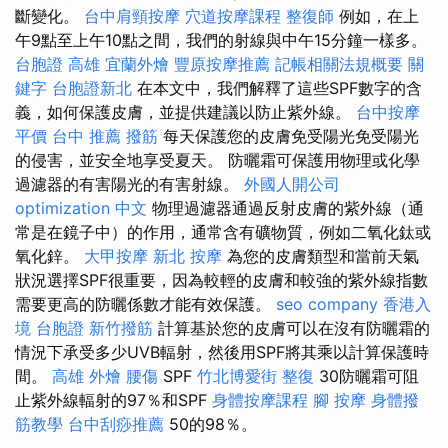
斷變化。
台中肩頸按摩
穴道按摩課程
整復師
例如，在上
午9點至上午10點之間，我們的射線與中午15分鐘一樣多。
台胞證 高雄
宜蘭外燴
豐原按摩推薦
記帳相關法規概要
關
鍵字
台胞證新北
在本文中，我們解釋了這些SPF數字的含
義，如何保護皮膚，並提供建議以防止紫外線。
台中按摩
平價
台中 推薦 撥筋
每天保護您的皮膚免受陽光免受陽光
的侵害，並安全地享受夏天。 防曬霜可保護用物理或化學
過濾器的有害陽光的有害射線。
外國人開公司
optimization 中文
物理過濾器通過反射皮膚的紫外線（通
常是在鏡子中）的作用，通常含有礦物質，例如二氧化鈦或
氧化鋅。
大甲按摩
新北 按摩
為您的皮膚類型和當前天氣
狀況選擇SPF很重要，因為較輕的皮膚和較強的紫外線指數
需要更高的防曬係數才能有效保護。
seo company
香港入
境 台胞證
新竹撥筋
計算基於您的皮膚可以在沒有防曬霜的
情況下承受多少UVB輻射，然後用SPF將其乘以計算保護時
間。
高雄 外燴
腰傷
SPF
竹北博愛街 整復
30防曬霜可阻
止紫外線輻射的97％和SPF
身體按摩課程
腳 按摩
身體撥
筋教學
台中刮痧推薦
50的98％。