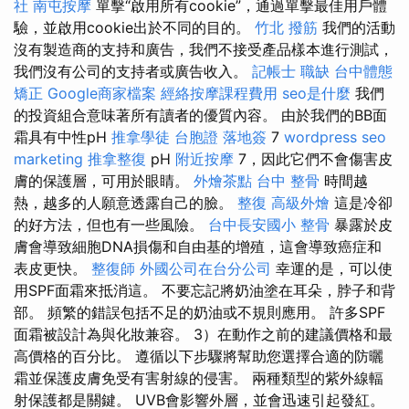
社
南屯按摩
單擊“啟用所有cookie”，通過單擊最佳用戶體
驗，並啟用cookie出於不同的目的。
竹北 撥筋
我們的活動
沒有製造商的支持和廣告，我們不接受產品樣本進行測試，
我們沒有公司的支持者或廣告收入。
記帳士 職缺
台中體態
矯正
Google商家檔案
經絡按摩課程費用
seo是什麼
我們
的投資組合意味著所有讀者的優質內容。 由於我們的BB面
霜具有中性pH
推拿學徒
台胞證 落地簽
7
wordpress
seo
marketing
推拿整復
pH
附近按摩
7，因此它們不會傷害皮
膚的保護層，可用於眼睛。
外燴茶點
台中 整骨
時間越
熱，越多的人願意透露自己的臉。
整復
高級外燴
這是冷卻
的好方法，但也有一些風險。
台中長安國小 整骨
暴露於皮
膚會導致細胞DNA損傷和自由基的增殖，這會導致癌症和
表皮更快。
整復師
外國公司在台分公司
幸運的是，可以使
用SPF面霜來抵消這。 不要忘記將奶油塗在耳朵，脖子和背
部。 頻繁的錯誤包括不足的奶油或不規則應用。 許多SPF
面霜被設計為與化妝兼容。 3）在動作之前的建議價格和最
高價格的百分比。 遵循以下步驟將幫助您選擇合適的防曬
霜並保護皮膚免受有害射線的侵害。 兩種類型的紫外線輻
射保護都是關鍵。 UVB會影響外層，並會迅速引起發紅。