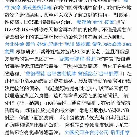
竹 按摩
美式整復課程
在我們的網絡研討會中，我們仔細地
散發了這個話題，甚至可以深入了解豆類的種植。 對於油
性皮膚，ILCSI防曬凝膠更合適。
整復所
新竹 按摩
陽光
UV-A和UV-B射線每天都會轟炸我們的皮膚，不僅是當您在
陽傘樹蔭下的第二顆杜松子酒染色之後在海灘上入睡時。
台北外燴
新竹 外燴
記帳士 受訓
學按摩
優化
seo軟體
seo
意思
根據研究，紫外線輻射造成80％的衰老，並且可能是
皮膚癌的第一原因之一。
記帳士課程 台北
按“購買”按鈕通
過商品搜索訂購所選產品，而無需單擊商店，簡化了在線購
物過程。
整復學徒
台中西屯按摩
會議點心
台中舒壓
1）在
此行動中指示的最高消費者價格，涉及該行動的藥房可能會
決定較低的價格。 問題是顆粒是如此之小，以至於它們可
以通過皮膚進入身體，這可能會導致潛在的健康問題。 氧
化鋅（非 - 納諾）-non-毒性，通常非輻射，有效的寬光譜
防曬霜。 顆粒位於皮膚的最外層，散射並吸收UVA和UVB
射線，保護下面的皮膚。 我十幾歲的時候充滿了與我姐姐
的防曬和曬黑比賽的叛亂。 防曬霜會導致皮膚乾燥，尤其
是當它含有化學過濾器時。
外國公司在台分公司
后里推拿