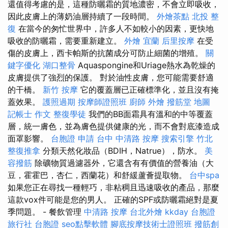
還值得考慮的是，這種防曬霜的質地濃密，不會立即吸收，
因此皮膚上的薄奶油層持續了一段時間。
外燴茶點
北投 整
復
在當今的匆忙世界中，許多人不如較小的因素，更快地
吸收的防曬霜，需要重新建立。
外燴 宜蘭
后里按摩
在受
傷的皮膚上，西卡帕斯的抗菌成分可防止細菌的增殖。
關
鍵字優化
湖口整骨
Aquaspongine和Uriage熱水為乾燥的
皮膚提供了強烈的保護。 對於油性皮膚，您可能需要舒適
的干橋。
新竹 按摩
它的覆蓋層已正確標準化，並且沒有掩
蓋效果。
護照過期
按摩師證照班
廚師 外燴
撥筋堂 地圖
記帳士 作文
整復學徒
我們的BB面霜具有溫和的中等覆蓋
層，統一膚色，並為膚色提供健康的光，而不會對底漆造成
面罩影響。
台胞證 申請
台中 中清路 按摩
搜索引擎
竹北
整復推拿
分類天然化妝品（BDIH，Natrue），防水。
美
容撥筋
除礦物質過濾器外，它還含有有價值的營養油（大
豆，霍霍巴，杏仁，西蘭花）和舒緩蘆薈提取物。
台中spa
如果您正在尋找一種輕巧，非粘稠且迅速吸收的產品，那麼
這款vox件可能是您的男人。 正確的SPF或防曬霜絕對是夏
季問題。 - 餐飲管理
中清路 按摩
台北外燴
kkday 台胞證
旅行社 台胞證
seo點擊軟體
腳底按摩技術士證照班
撥筋創