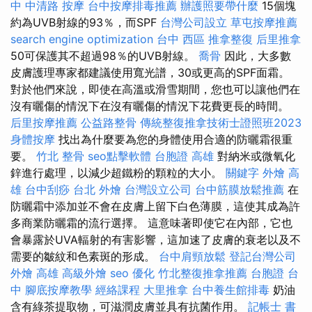
中 中清路 按摩
台中按摩排毒推薦
辦護照要帶什麼
15個塊
約為UVB射線的93％，而SPF
台灣公司設立
草屯按摩推薦
search engine optimization
台中 西區 推拿整復
后里推拿
50可保護其不超過98％的UVB射線。
喬骨
因此，大多數
皮膚護理專家都建議使用寬光譜，30或更高的SPF面霜。
對於他們來說，即使在高溫或滑雪期間，您也可以讓他們在
沒有曬傷的情況下在沒有曬傷的情況下花費更長的時間。
后里按摩推薦
公益路整骨
傳統整復推拿技術士證照班2023
身體按摩
找出為什麼要為您的身體使用合適的防曬霜很重
要。
竹北 整骨
seo點擊軟體
台胞證 高雄
對納米或微氧化
鋅進行處理，以減少超鐵粉的顆粒的大小。
關鍵字
外燴 高
雄
台中刮痧
台北 外燴
台灣設立公司
台中筋膜放鬆推薦
在
防曬霜中添加並不會在皮膚上留下白色薄膜，這使其成為許
多商業防曬霜的流行選擇。 這意味著即使它在內部，它也
會暴露於UVA輻射的有害影響，這加速了皮膚的衰老以及不
需要的皺紋和色素斑的形成。
台中肩頸放鬆
登記台灣公司
外燴 高雄
高級外燴
seo 優化
竹北整復推拿推薦
台胞證 台
中
腳底按摩教學
經絡課程
大里推拿
台中養生館排毒
奶油
含有綠茶提取物，可滋潤皮膚並具有抗菌作用。
記帳士 書