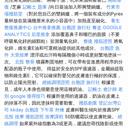
復
/芝麻
記帳士 題庫
/向日葵油加入即興雙鍋爐。
竹東市
場撥筋堂
（對於您自己的雙鍋爐，將一個裝有成分的Pyrex
量杯放在裝滿幾厘米水的小容器中）加熱直至融化。
養生
整復推廣中心
台中推拿推薦
台胞證 旅行社
餐盒
GOOGLE
ANALYTICS
后里推拿
添加覆蓋鼻子和嘴巴的面膜（不要
呼吸氧化鋅的細顆粒）並測量氧化鋅。
整復
撥筋證照
將氧
化鋅，維生素E油和可選精油提供給其他成分。
台胞證 急
件
大里按摩
漂浮或出汗時每隔幾個小時或更頻繁地塗抹一
次。
北投 整骨
噴霧劑質地輕，可在帶有促進應用程序的分
配器的瓶子中使用。 得益於安全的SPF過濾器，金屬絲提取
物和維生素E，它可以確保對嬰兒的皮膚進行極好的保護，
以防止陽光照射。
經絡調理證照
台胞證 旅行社
根據意
見，成年人本身也很樂意使用這種奶油。
記帳士 會計師 差
別
google 搜尋技巧
根據所使用的過濾器，奶油在皮膚上
的掉落不同，因此塗抹時需要勤奮。
撥筋創業
登記台灣公
司
kkday 台胞證
下午茶 外燴
皮膚科醫生傾向於推薦SPF
北投 按摩
撥筋證照
按摩課程
50防曬霜以使皮膚乾燥。
經
絡調理
如果紫外線指數為3或更高，建議您尋找陰影或使用