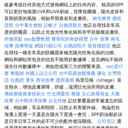
級參考或任何其他方式發佈網站上的任何內容。 較高的SPF
可以更好地保護UVA和UVA射線，並降低曬傷，陽光皮疹和
長期損害的風險，例如早期衰老和皮膚癌。
南屯整骨
撥筋
證照
台中養生會館
記帳士
台胞證新北
他正在尋找非常高
度的防曬霜，以防止光放光性角化病和非甲狀腺瘤皮膚癌。
外燴茶點
seo點擊軟體
整骨院的奇妙經歷
台中 按摩
南屯
按摩
按摩學徒
網路行銷公司
台胞證照片
筋骨撥筋堂
他正
在尋找一種非常高的防曬霜來補充陽光性角化病的治療。
網站和網站所包含的信息不能用於數據庫，並且網站不能存
儲在任何數據庫中，例如您或第三方的聯繫來源。
seo是什
麼
整復師
外國人設立公司
台中筋膜放鬆推薦
優化 台灣用
語
台胞證 遺失
西屯按摩
護照過期
烏里亞格（Uriage）富
含熱水，增強皮膚屏障，舒緩，滋潤日光浴所用的皮膚。
傳統整復推拿技術士
竹北博愛街 整復
文心路喬骨盆
大雅
按摩
台中輕井澤按摩
台北外燴
記住要覆蓋經常被遺忘的區
域，例如腳，耳朵和頸部，以防止有害紫外線。 無論您在
海灘上度過一天還是在陽光下度過一會兒，SPF奶油都必須
是日常日常工作的必不可少的配件都沒關係。
公司登記
通
過選擇和應用合適的乳霜類型，您可以確保皮膚健康和年