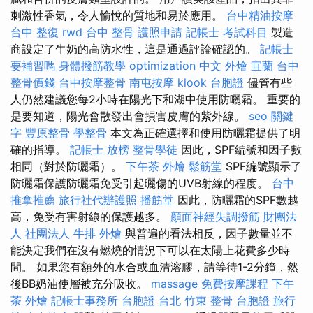
刺激性香氣，令人愉悅的質地和易於應用。
台中精油按摩
台中 整復
rwd
台中 整骨
護照申請
記帳士 考試科目
製造
商設定了牛奶的高防水性，這是通過評論確認的。
記帳士
要補習嗎
身體撥筋教學
optimization 中文
外燴 宜蘭
台中
整骨價錢
台中按摩整骨
南屯按摩
klook 台胞證
儘管有些
人仍然建議您每2小時在陽光下和湖中使用防曬霜。 重要的
是要知道，陽光會散發出會損害皮膚的紫外線。
seo 關鍵
字
豐原整骨
學整骨
本文為正確選擇和使用防曬霜提供了明
確的指導。
記帳士 放榜
整骨學徒
因此，SPF編號和因子數
相同（對於防曬霜）。
下午茶 外燴
鬆筋堂
SPF編號顯示了
防曬霜保護防曬霜免受引起曬傷的UVB射線的程度。
台中
推拿推薦
旅行社代辦護照
播筋堂
因此，防曬霜的SPF數越
高，免受有害射線的保護越多。
顏面神經失調撥筋
財團法
人 社團法人
牛排 外燴
與普遍的看法相反，因子數量並不
能決定我們在沒有燃燒的情況下可以在太陽上花費多少時
間。 如果您有額外的水合或血清溶膠，請等待1-2分鐘，然
後BB奶油使層被充分吸收。
massage
免費按摩課程
下午
茶 外燴
記帳士事務所
台胞證 台北
竹東 整骨
台胞證 旅行