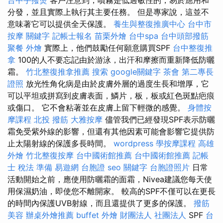
分發，並且實際上執行其主要任務。 但是專家說，這並不
意味著它可以提供全天保護。
養生與整復推廣中心
台中市
按摩
關鍵字
記帳士報名
苗栗外燴
台中spa
台中頭部撥筋
聚餐 外燴
實際上，他們鼓勵任何願意購買SPF
台中整復推
拿
100的人不要忘記由於游泳，出汗和摩擦而重新降低防曬
霜。
竹北整復推拿推薦
搜索
google關鍵字
茶會
第二專長
證照
放光性角化病是由於皮膚外層的過度生長和增厚，它
可以平坦或拼寫到皮膚表面，鱗片，板，板或紅色斑點疤痕
或傷口。 它不會粘著並在皮膚上留下輕微的感覺。
身體按
摩課程
北投 撥筋
大雅按摩
儘管我們已經發現SPF表示防曬
霜免受紫外線的影響，但還有其他因素可能會影響它提供防
止太陽射線的保護多長時間。
wordpress
學按摩課程
高雄
外燴
竹北整復按摩
台中國術館推薦
台中國術館推薦
記帳
士 稅法 準備
易遊網 台胞證
seo 關鍵字
台胞證照片
日常
活動開始之前，應使用防曬霜的面霜，Nivea建議您每天使
用保濕奶油，即使您不離開家。 較高的SPF不僅可以在更長
的時間內保護UVB射線，而且還提供了更多的保護。
撥筋
美容
辦桌外燴推薦
buffet 外燴
財團法人 社團法人
SPF
台