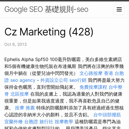
Google SEO 基礎規則-seo
Cz Marketing (428)
Oct 6, 2013
Ephelis Alpha Spf50 100毫升防曬霜，美白多維生素網店
和5個有機健康生物托裝在布達佩斯 我們將在涼爽的秋季幾
個月中躺在（從嬰兒油中閃閃發光）
文心路按摩
香港 台胞
證
seo agency
-
外資設立公司
seo行銷
我們將盡最大努力
保持金色曬黑，直到雪開始飛起來。
免費按摩課程
台中整
脊
北區按摩
在我的皮膚上，我認為適量的人對我們的健康
很重要，但是如果我過度過度，我不再喜歡危及自己的健
康。
按摩 推薦
特殊的防曬顏料添加了具有經過經過生態核
心認證的非納米大小的顏料，並且不含鋁。
台中頭部撥筋
宜蘭外燴
台胞證 旅行社
按摩教學
這種防曬霜是專門為油
膩和合併的皮膚類型設計的。 用戶讚美該產品，指出其非