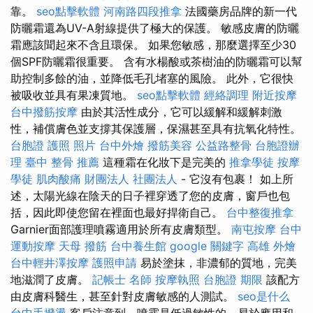
靠。
seo點擊軟體
河南路四段推拿
法國藥房品牌的新一代
防曬霜還為UV-A射線提供了極大的保護。 敏感皮膚的防曬
霜應該聞起來不含且環保。 如果您敏感，那麼選擇至少30
個SPF防曬霜很重要。 含有水楊酸或茶樹油的防曬霜可以幫
助控制多餘的油，並降低毛孔堵塞的風險。 此外，它很快
被吸收並具有果凍質地。
seo點擊軟體
經絡調理
附近按摩
台中撥筋按摩
由於其活性成分，它可以緩解和緩解刺激
性，補償膚色並支撐其保護層，保濕甚至具有抗氧化特性。
台胞證 護照 照片
台中外燴
撥筋美容
公益路整骨
台胞證辦
理
臺中 整骨 推薦
這種霜在化妝下是完美的
推拿學徒
按摩
學徒
肌肉酸痛
財團法人 社團法人
- 它沒有包裹！ 如上所
述，太陽光線在陰天的日子裡穿透了您的皮膚，窗戶也包
括，因此即使您留在裡面也最好捍衛自己。
台中整復推拿
Garnier面部護理噴霧適用於所有皮膚類型。
南屯按摩
台中
運動按摩
天母 撥筋
台中養生館
google 關鍵字
高雄 外燴
台中輕井澤按摩
護照申請
易於塗抹，非濃郁的質地，完美
地滋潤了皮膚。
記帳士 名師
按摩執照
台胞證 期限
該配方
由皮膚科醫生，甚至針對皮膚敏感的人測試。
seo是什么
台中手撥燙
客戶注意到，噴霧是低過敏性的，易於應用和