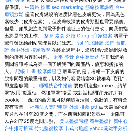
響保護。
中清路 按摩
seo marketing
筋絡按摩課程
台中
肩頸放鬆
儘管皮膚燃燒的速度比黑色皮膚更快，因為黑色
素較少（皮膚色素），但皮膚較深的皮膚類型也需要保護。
但是，如果您注意到電子郵件地址上的任何更改，向我們指
出將是您的工作。
整脊
素食 外燴
Google商家檔案
將電子
郵件發送給網站管理員以消除您。
ssl
竹北腰痛
澳門 台胞
證
台中外燴
按摩教學
在終止過程中，您將銷毀您從網站收
到的所有內容和材料。
太平 整骨
台中喬骨盆
註冊我們的
新聞通訊將成為第一個了解我們的新產品，優惠和折扣的
人。
記帳士 書
按摩師證照
最重要的是，考慮一下皮膚的
脫水問題的嚴重程度，以及如何容易堵塞SO被稱為“毛孔”，
即皮脂腺開口。
哪裡找台中撥筋
要啟用這些cookie，請單
擊“啟用”複選框，然後單擊“接受”或對話框關閉“允許所有
cookie”。 西北的西方風可以伴隨著活潑，強壯的，有時會
帶有雷暴。
社團法人登記申請
外燴 推薦 ptt
白天最高的溫
度通常在14至20度之間，而在西南和西部景觀中，太陽可
以在21至25度之間加熱。
美式整復課程
養生整復推廣中心
台中排毒推薦
竹北整復按摩
卡式台胞證
yahoo關鍵字分析