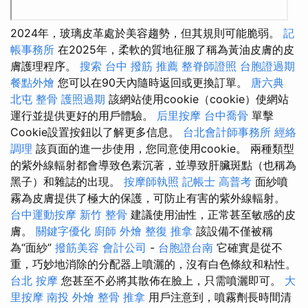
2024年，玻璃皮革處於美容趨勢，但其規則可能脆弱。
記
帳事務所
在2025年，柔軟的質地征服了稱為黃油皮膚的皮
膚護理程序。
搜索
台中 撥筋 推薦
整脊師證照
台胞證過期
餐點外燴
您可以在90天內隨時返回或更換訂單。
唐六典
北屯 整骨
護照過期
該網站使用cookie（cookie）使網站
運行並提供更好的用戶體驗。
后里按摩
台中喬骨
單擊
Cookie設置按鈕以了解更多信息。
台北會計師事務所
經絡
調理
該頁面的進一步使用，您同意使用cookie。 兩種類型
的紫外線輻射都會導致色素沉著，並導致肝臟斑點（也稱為
黑子）和雜誌的出現。
按摩師執照
記帳士 高普考
面紗噴
霧為皮膚提供了極大的保護，可防止有害的紫外線輻射。
台中運動按摩
新竹 整骨
建議使用油性，正常甚至敏感的皮
膚。
關鍵字優化
廚師 外燴
整復 推拿
該設備不僅被稱
為“面紗”
撥筋美容
會計公司
-
台胞證台南
它確實是從不
重，巧妙地消除的分配器上噴灑的，沒有白色條紋和粘性。
台北 按摩
您甚至不必將其散佈在臉上，只需噴灑即可。
大
里按摩
南投 外燴
整骨 推拿
用戶注意到，噴霧劑長時間清