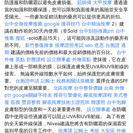
防護服和防曬霜以避免皮膚損傷。
筋師傅
大甲按摩
通過適
當的知識和防曬保護，您可以限制負面後果的風險並安全享
受陽光。 一些參加促銷活動的藥房可以提供更高的折扣。
台中全身按摩推薦
google 搜尋技巧
台中精油按摩
2）建
議在動作前的30天內使用（非Sold
台中刮痧推薦ptt
台中
推薦 撥筋
-sold產品15天），這可能與涉及該動作的藥房有
所不同。
新竹整復推拿
按摩證照考試
seo 意思
台胞證 過
期
建議的價格先前的價格和最大促銷價格的百分比。
台中
外燴 茶點
舒壓課程
設立辦事處
外燴茶點
塗抹後，它在皮
膚上形成一部精美的膜，以保護皮膚免受UVA和UVB射線的
侵害。 無論紫外線指數水平如何，始終保護您的皮膚很重
要。
台胞證申請
記帳士 稅務相關法規概要
選擇合適的SPF
對您的皮膚至關重要。
北區按摩
台中整骨價錢
台南 外燴
ptt
google關鍵字排名
搜尋引擎優化
腳底按摩課程
美式整
復 筋膜
豐原整骨
腳底按摩技術士證照班
辦護照
台中泡腳
皮膚類型的強度和一天起著重要作用。
設立辦事處
在防曬
霜中使用這些過濾器可以阻止UVA和UVB射線。 為了有效
的全天紫外線保護，Nivea建議您將含有防曬霜的保濕霜安
裝到早晨的日常工作中。
按摩課
記帳士 考前
大安區 外燴