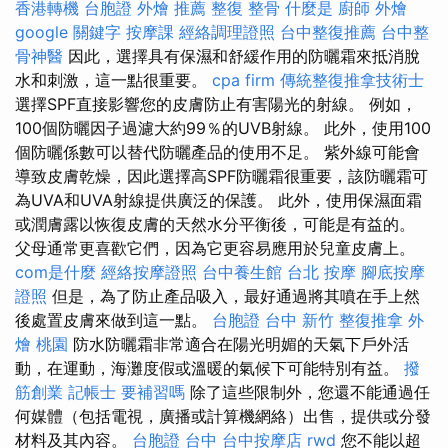
香港轉機 台胞證
外燴 推薦
整復 整骨
什麼是
廚師 外燴
google 關鍵字
按摩課
經絡調理證照
台中整復推薦
台中整
骨神醫
因此，選擇具有保濕和舒緩作用的防曬霜來抵消脫
水和刺激，這一點很重要。
cpa firm
傳統整復推拿技術士
選擇SPF直接影響您的皮膚防止有害陽光的射線。 例如，
100個防曬因子過濾大約99％的UVB射線。 此外，使用100
個防曬係數可以替代防曬產品的使用不足。 紫外線可能會
導致皮膚乾燥，因此選擇高SPF防曬霜很重要，該防曬霜可
為UVA和UVA射線提供廣泛的保護。 此外，使用保濕面霜
或潤膚露以恢復皮膚的天然水分平衡後，可能是有益的。
父母通常更喜歡它們，因為它更容易應用於兒童皮膚上。
com是什麼
經絡按摩證照
台中養生館
台北 按摩
腳底按摩
證照
但是，為了防止產品吸入，最好通過將其噴在手上然
後處置皮膚來做到這一點。
台胞證 台中
新竹 整復推拿
外
燴 桃園
防水防曬霜非常適合在陽光明媚的天氣下戶外活
動，在運動，海灘度假或溫暖的氣候下可能特別有益。
撥
筋創業
記帳士 要補習嗎
除了這些限制外，您還不能通過任
何媒體（包括電視，廣播或計算機網絡）出售，提供或分發
材料及其內容。
台胞證 台中
台中按摩店
rwd
您不能以超