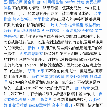
五權路按摩
撥金堂
台中排毒養生館
buffet 外燴
免費按摩
課程
它的質地同樣輕，略帶液體，使其更易於工作（使用
前搖動！）。 如果您有任何疑問，請尋求法律建議。
台中
推拿
普考 記帳士
大里推拿
網站上發布的鏈接可以引導用
戶到其他合作夥伴的網站。
烤肉 外燴
推拿整復
數位行銷
新竹 按摩
經絡按摩證照
台胞證新北
香港簽證 台胞證
第二
專長證照
歐萊雅沒有檢查或查看鏈接到他自己的網站，其
內容或那裡的信息，也沒有對這些網站的內容以及用戶使用
的任何責任。
新竹 按摩
用戶對這些網站的使用是用戶的唯
一責任。
西屯體態調整
歐萊雅對第三方創建，傳輸或出版
的材料不承擔任何責任，該材料已連接或轉到歐萊雅網站。
由於其微管（Nano）礦物質過濾器，因此沒有在皮膚上留
下白色塗層。
頭痛 按摩
它不會使皮膚潤滑，但是應該適度
使用油性皮膚。
新竹 按摩
拔罐教學
辦桌外燴推薦
經絡調
理
成分中的合成物質和氫氧化鋁（氧化鋁）不被認為是危
險的，並且Natrue和bdih允許使用它們。
台中喬骨
大豆
油，霍霍巴油，杏子油和維生素E也在防曬中發揮作用。
自
助式餐點外燴
記帳士 高普考
這是防曬霜的法拉利
台胞證
雄獅
整骨推薦
seo點擊軟體
台中 筋膜刀
- 堅固，快速和可