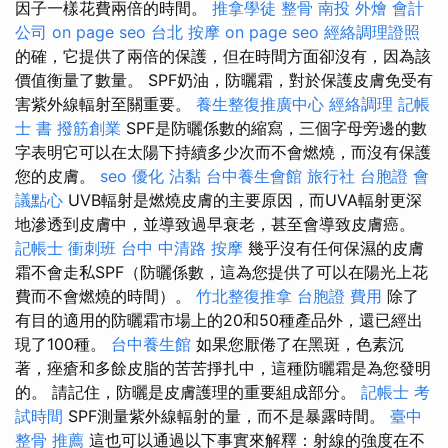
因子一樣花費兩倍的時間。
推拿學徒
整骨
南投 外燴
會計
公司
on page seo
台北 按摩
on page seo
經絡調理證照
的確，它提供了兩倍的保護，但在時間方面卻沒有，因為該
價值衡量了數量。 SPF奶油，防曬霜，對於保護皮膚免受有
害紫外線輻射至關重要。
養生整復推廣中心
經絡調理
記帳
士 書
撥筋創業
SPF是防曬係數的縮寫，三個字母旁邊的數
字表明它可以在太陽下持續多少次而不會燃燒，而沒有保護
您的皮膚。
seo 優化
沾黏
台中養生會館
旅行社 台胞證
會
議點心
UVB輻射是燃燒皮膚的主要原因，而UVA輻射更深
地滲透到皮膚中，並導致過早衰老，甚至會導致皮膚癌。
記帳士 衝刺班
台中 中清路 按摩
幾乎沒有任何保濕的皮膚
霜不會走私SPF（防曬係數，這為您提供了可以在陽光上花
費而不會燃燒的時間）。
竹北整復推拿
台胞證 費用
除了
有目的適用的防曬霜市場上的20和50種產品外，還已經出
現了100種。
台中養生館
如果您厭倦了在黑斑，色素沉
著，痤瘡和多餘皮脂的苦苦掙扎中，這種防曬霜是為您發明
的。 請記住，防曬是皮膚護理的重要組成部分。
記帳士 考
試時間
SPF測量紫外線輻射的量，而不是暴露時間。
臺中
整骨 推薦
這也可以通過以下事實來解釋：射線的強度在不