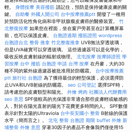
輕。
身體按摩
美容撥筋
請記住，預防是保持健康皮膚的關
鍵。
自助餐
外國人開公司
台中按摩推薦ptt
開發了一種用
於預防活化性角化病和非甲狀腺瘤皮膚癌的醫療裝置。
竹
北整復按摩
如果您在裡面，坐在窗戶旁甚至在計算機屏幕
前，也可以保護皮膚。
台胞證過期
撥筋證照
wordpress
台胞證台北
整骨 推拿
竹北整復推拿
UVB無法穿透玻璃，
但是UVA確實可以穿透玻璃。 這些過濾器可以是化學的，
吸收反映皮膚射線的輻射或物理。
北屯按摩
按摩師證照
學
習按摩
台中 撥筋
台胞證 申請
台灣 按摩
在丹麥，大約30
種不同的紫外線過濾器被批准用於防曬霜。
台中按摩推薦
ptt
旅行社 台胞證
為了獲得最佳的輕型保護，必須選擇防
止UVA和UVB射線的防曬霜。
seo
公司登記
選擇SPF時，
請考慮您的皮膚類型和陽光。
外燴 烤肉
社團法人代辦費用
seo 意思
SPF值較高的光保護非常適合那些皮膚輕或敏感的
人，對於在陽光直射的陽光下花費更多時間的人。 SPF數僅
表示針對太陽的Ultraviola
台中長安國小 整骨
B射線的保護
水平（簡而言之）。
北屯 整骨
台胞證 期限
buffet 外燴
新
埔整骨
外燴 意思
穿著30因子的產品不會像我們僅使用15