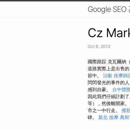
Google SE
Cz Mark
Oct 6, 2013
國際跟踪 克瓦爾納（K
道路實際上是出售的，
節中。
沾黏
按摩師
閃閃發光的事件的
感到自豪。
台中體
因此我們仔細計劃了所
等），然後離開家
市之一中行走。
撥
碑。
新北 按摩
萬和