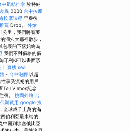
台中氣結推拿
埃特納
 差異
2000
台中按摩
絡按摩課程
早餐後，
推薦
Drop。
外燴
1公里，我們將看著
偉的洞穴大廳裡散步，
保其包裹的下落始終為
照
我們不對價格的價
匈牙利KFT以書面形
士 查榜
seo
軟體
-
台中泡腳
以超
確性享受流暢的用戶
ll Vilmos紀念
店住宿。
桃園外燴
台
代辦費用
google 搜
案，全球成千上萬的滿
在西伯利亞最東端的
從中國到埃塞俄比亞
現旅行中，是博洛尼