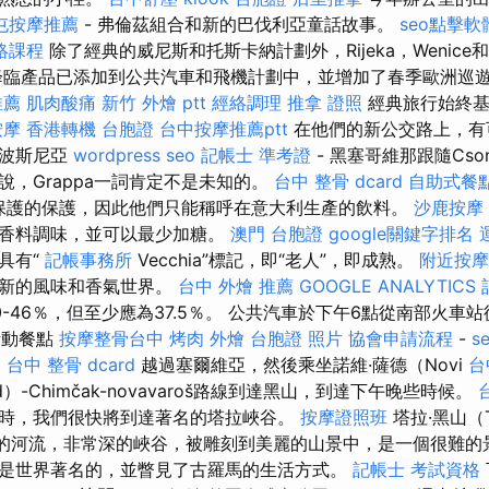
屯按摩推薦
- 弗倫茲組合和新的巴伐利亞童話故事。
seo點擊軟
絡課程
除了經典的威尼斯和托斯卡納計劃外，Rijeka，Wenice和
降臨產品已添加到公共汽車和飛機計劃中，並增加了春季歐洲巡
推薦
肌肉酸痛
新竹 外燴 ptt
經絡調理
推拿 證照
經典旅行始終基
按摩
香港轉機 台胞證
台中按摩推薦ptt
在他們的新公交路上，有可能
在波斯尼亞
wordpress seo
記帳士 準考證
- 黑塞哥維那跟隨Cson
說，Grappa一詞肯定不是未知的。
台中 整骨 dcard
自助式餐
原始保護的保護，因此他們只能稱呼在意大利生產的飲料。
沙鹿按摩
，香料調味，並可以最少加糖。
澳門 台胞證
google關鍵字排名
具有“
記帳事務所
Vecchia”標記，即“老人”，即成熟。
附近按摩
全新的風味和香氣世界。
台中 外燴 推薦
GOOGLE ANALYTICS
-46％，但至少應為37.5％。 公共汽車於下午6點從南部火車
 活動餐點
按摩整骨台中
烤肉 外燴
台胞證 照片
協會申請流程
-
s
。
台中 整骨 dcard
越過塞爾維亞，然後乘坐諾維·薩德（Novi
台
d）-Chimčak-novavaroš路線到達黑山，到達下午晚些時候。
時，我們很快將到達著名的塔拉峽谷。
按摩證照班
塔拉·黑山（T
）最長的河流，非常深的峽谷，被雕刻到美麗的山景中，是一個很難的景象
是世界著名的，並瞥見了古羅馬的生活方式。
記帳士 考試資格