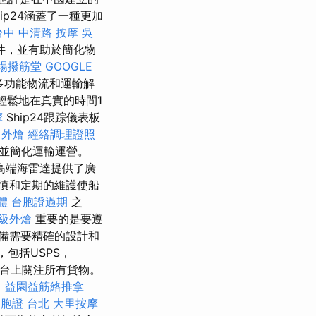
p24涵蓋了一種更加
台中 中清路 按摩
吳
件，並有助於簡化物
場撥筋堂
GOOGLE
多功能物流和運輸解
輕鬆地在真實的時間1
摩
Ship24跟踪儀表板
 外燴
經絡調理證照
並簡化運輸運營。
高端海雷達提供了廣
慎和定期的維護使船
體
台胞證過期
之
級外燴
重要的是要遵
備需要精確的設計和
包括USPS，
平台上關注所有貨物。
。
益園益筋絡推拿
胞證 台北
大里按摩