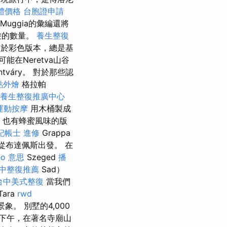
體價格
台胞證申請
Muggia的彙編還將
遊的數量。
養生整復
於彩色版本，總是基
在Neretva山谷
tváry。 對於那些認
點外燴
格拉帕
養生整復推廣中心
運動按摩
用木桶製成
也有蜂蜜風味的版
記帳士 進修
Grappa
站從布達佩斯出發。 在
eo 意思
Szeged
播
中整復推薦
Sad）
台中美式整復
當我們
ara
rwd
。 別墅的4,000
下午，在著名寺廟山