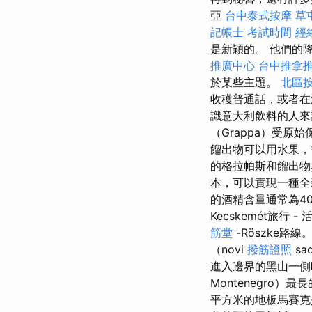
亞
台中泰式按摩
草
記帳士 考試時間
經
是新穎的。 他們的
推廣中心
台中推拿
於某些主題。
北區
收穫普通話，或者
識意大利飲料的人來
（Grappa）受
餾出物可以用水果
的格拉帕斯和餾出物
本，可以實現一種
的酒精含量通常為40
Kecskemét旅行 -
筋堂
-Röszke路線
（novi
撥筋證照
sa
進入邊界的黑山一側
Montenegro
平方米的地板馬賽克