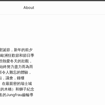
About
聖誕節，新年的前夕
心的歐洲狂歡節和節日季
些熱愛冬天的壯觀，
始終努力盡力而為而
而令人難忘的體驗，
景點，議會，鐘樓
e）在最親密的瑞士城
覆蓋的木橋）和獅子紀念
Jungfrau齒輪導