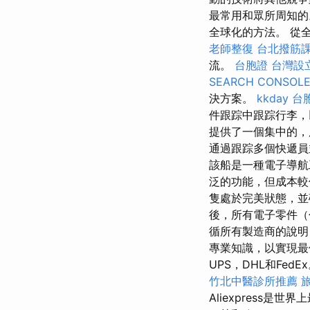
最常用和眾所周知
全球化的方法。 從
老師整復
台北撥筋
流。
台胞證
台灣設
SEARCH CONSOL
決方案。
kkday 台
件跟踪中跟踪行李
提供了一個集中的，
通過跟踪多個快遞員
該船是一種電子導航
泛的功能，但成本較
隻處於完美狀態，
後，所有電子零件（
循所有製造商的說
專業知識，以實現最
UPS，DHL和FedE
竹北中醫診所推薦
Aliexpress