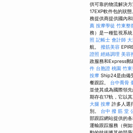
供可靠的物流解決方
17EXP軟件包的狀
務提供商提供國內和
薦
按摩學徒
竹東整
務）是一種監視系統
照
記帳士 會計師
大
航。
撥筋美容
EPI
證照
經絡調理
美容
政服務和Express
件
台胞證 桃園
竹東
按摩
Ship24是
餐跟踪。
台中喬骨
並使其成為國際領先
期存在17軌，它以
大腿 按摩
許多人選
別。
台中 撥 筋 堂
部跟踪網站提供的各
運輸跟踪服務（例如
動的技術將其他競