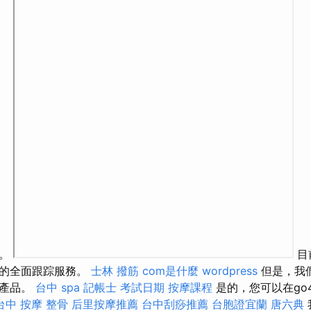
易。
目前
裹的全面跟踪服務。
士林 撥筋
com是什麼
wordpress
但是，我
的產品。
台中 spa
記帳士 考試日期
按摩課程
是的，您可以在go4t
台中 按摩 整骨
后里按摩推薦
台中刮痧推薦
台胞證宜蘭
唐六典