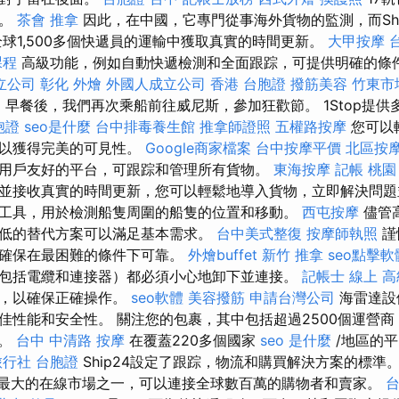
的。
茶會
推拿
因此，在中國，它專門從事海外貨物的監測，而Shi
全球1,500多個快遞員的運輸中獲取真實的時間更新。
大甲按摩
課程
高級功能，例如自動快遞檢測和全面跟踪，可提供明確的條
立公司
彰化 外燴
外國人成立公司
香港 台胞證
撥筋美容
竹東市
E
早餐後，我們再次乘船前往威尼斯，參加狂歡節。 1Stop提供
胞證
seo是什麼
台中排毒養生館
推拿師證照
五權路按摩
您可以
，以獲得完美的可見性。
Google商家檔案
台中按摩平價
北區按
用戶友好的平台，可跟踪和管理所有貨物。
東海按摩
記帳
桃園
並接收真實的時間更新，您可以輕鬆地導入貨物，立即解決問題
工具，用於檢測船隻周圍的船隻的位置和移動。
西屯按摩
儘管
低的替代方案可以滿足基本需求。
台中美式整復
按摩師執照
謹
並確保在最困難的條件下可靠。
外燴buffet
新竹 推拿
seo點擊軟
包括電纜和連接器）都必須小心地卸下並連接。
記帳士 線上
高
明，以確保正確操作。
seo軟體
美容撥筋
申請台灣公司
海雷達設
佳性能和安全性。 關注您的包裹，其中包括超過2500個運營商，
x。
台中 中清路 按摩
在覆蓋220多個國家
seo 是什麼
/地區的
旅行社 台胞證
Ship24設定了跟踪，物流和購買解決方案的標準
是世界上最大的在線市場之一，可以連接全球數百萬的購物者和賣家。
台