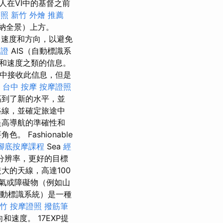
希臘人在VI中的基督之前
護照
新竹 外燴 推薦
納全景）上方。
，速度和方向，以避免
簽證
AIS（自動標識系
和速度之類的信息。
隻中接收此信息，但是
台中 按摩
按摩證照
高到了新的水平，並
路線，並確定旅途中
提高導航的準確性和
Fashionable
腳底按摩課程
Sea
經
的分辨率，更好的目標
大的天線，高達100
氣或障礙物（例如山
自動標識系統）是一種
新竹
按摩證照
撥筋筆
速度。 17EXP提