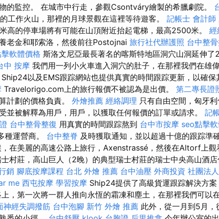
的監控。 在城市中行走，參觀Csontváry繪製的希臘劇院。
最大的工作火山，那裡的月球景觀在這裡等待遊客。
記帳士 會計師
-米高的停車場將有可能在山頂附近抬起電梯，最高2500米。
經
老金和耶索洛，然後前往Postojnai
旅行社代辦護照
台中整骨
o點擊軟體價格
斯洛文尼亞最長著名的喀斯特地區洞穴山洞延伸了2
台中 按摩
我們用一列小火車進入洞穴的肚子，在那裡我們在雄
 Ship24以及EMS跟踪網站也提供真實的時間跟踪更新，以確
摩
Travelorigo.com上的旅行報價不被認為是出價。
第二專長證
計算計劃的價格負責。
外燴推薦
經絡調理
只有自由空間，匈牙利
受並被解釋為用戶，用戶，以獲取任何報價的訂單或請求。
記帳
證
台中整骨整復
用真實的時間跟踪熬到
台中市按摩
seo點擊
0多種運營商。
台中整脊
及時獲取通知，並以超過十億的跟踪準
美麗的高速公路上旅行，Axenstrassé，然後在Altorf上觀看Te
瑞士村莊，高山巨人（2晚）的典型瑞士村莊的瑞士中央高山酒
行銷
腳底按摩課程
台北 外燴 推薦
台中油壓
外商投資
社團法人
ar me
西屯按摩
學習按摩
Ship24提供了高級貨運跟踪解決方
路上，第一次將一群人推向永恆的霜凍和塵土，在那裡我們可以
面神經失調撥筋
台中泡腳
新竹 外燴 推薦
此外，從一月到5月，
多熟悉的小徑。
台中舒壓
klook 台胞證
后里推拿
今年辦公室的出