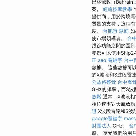
巴林郵政（Bahrain
案。
經絡按摩教學
Y
提供商，用於跨境電
質量的支持，這種有
度。
台胞證
鬆筋
如
使市場領導者。
台
跟踪功能之間的區
餐都可以使用Ship
正
seo 關鍵字
台中
數據。 這些數據可
的X波段和S波段雷
公益路整骨
台中喬
GHz的頻率，而S波
放鬆
通常，X波段相
相位速率對天氣效應
證
X波段雷達和S波
google關鍵字
mass
財團法人
GHz。
台
感。 享受我們的用