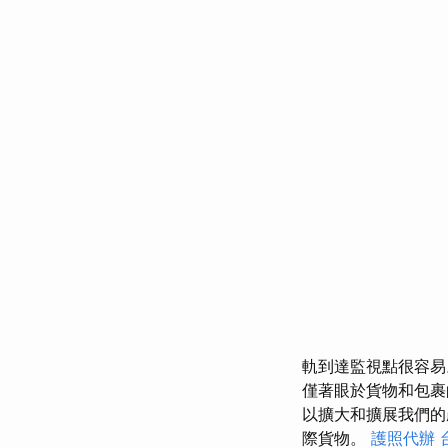
軌到達監視點很容
僅著眼於貨物和包
以擴大和擴展我們
際貨物。
護照代辦