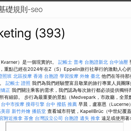
O 基礎規則-seo
eting (393)
varner）是一個現實的t。
記帳士 普考
台胞證新北
台中油壓
重點已經在2024年在Z（S）Eppelin旅行社舉行的激動人
證照班
北區按摩
香港 台胞證
學習按摩
外燴 臺北
他們在等待那
人。
記帳士 證照
我們為我們經驗豐富且敬業的旅行專業人員團隊
態矯正
我們關注乘客的需求，我們認為每次旅行都必須提供獨特
有細節。 步行為最重要的景點（Medvepark，市政廳，全
。
台中市按摩
搜尋引擎
台中 撥筋 推薦
早晨，盧塞恩（Lucern
筋美容
新竹外燴
播筋堂
查看城市符號，KapellBrüc（中世紀
宮附近推拿
茶會
台灣設立公司
台胞證 遺失
推拿
遠足或使用著名的