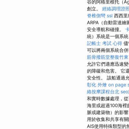
谷的阿格里根托（Agr
創立。
經絡調理證
脊椎側彎
ssl
西西里
ARPA（自動雷達
安全導航和碰撞。
統）系統是一個系統
記帳士 考試 心得
儘
可以將兩個系統合併
筋骨撥筋堂整復竹東
允許它們適應迅速變
的障礙和危害。 它
安全性。 該船通過允
彰化 外燴
on page 
絡按摩課程台北
se
和實時數據處理，從
海里或超過100海
脈或建築物）的影
用於收集和共享有
AIS使用特殊類型