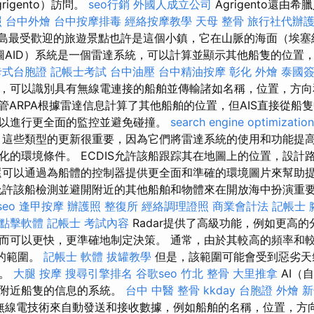
igento）訪問。
seo行銷
外國人成立公司
Agrigento還由
照
台中外燴
台中按摩排毒
經絡按摩教學
天母 整骨
旅行社代辦
島最受歡迎的旅遊景點也許是這個小鎮，它在山脈的海面（埃塞
繪圖AID）系統是一個雷達系統，可以計算並顯示其他船隻的位置
卡式台胞證
記帳士考試
台中油壓
台中精油按摩
彰化 外燴
泰國
，可以識別具有無線電連接的船舶並傳輸諸如名稱，位置，方向
管ARPA根據雷達信息計算了其他船舶的位置，但AIS直接從船
以進行更全面的監控並避免碰撞。
search engine optimization
這些類型的更新很重要，因為它們將雷達系統的使用和功能提
化的環境條件。 ECDIS允許該船跟踪其在地圖上的位置，設計
還可以通過為船體的控制器提供更全面和準確的環境圖片來幫助
許該船檢測並避開附近的其他船舶和物體來在開放海中扮演重要角色。 
seo
逢甲按摩
辦護照
整復所
經絡調理證照
商業會計法 記帳士
o點擊軟體
記帳士 考試內容
Radar提供了高級功能，例如更高
而可以更快，更準確地制定決策。 通常，由於其較高的頻率和較
裡的範圍。
記帳士 軟體
拔罐教學
但是，該範圍可能會受到惡劣天
響。
大腿 按摩
搜尋引擎排名
谷歌seo
竹北 整骨
大里推拿
AI（
關附近船隻的信息的系統。
台中 中醫 整骨
kkday 台胞證
外燴 
的無線電技術來自動發送和接收數據，例如船舶的名稱，位置，方向和