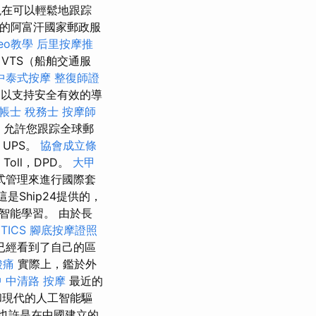
在可以輕鬆地跟踪
的阿富汗國家郵政服
eo教學
后里按摩推
VTS（船舶交通服
中泰式按摩
整復師證
，以支持安全有效的導
帳士 稅務士
按摩師
 允許您跟踪全球郵
T，UPS。
協會成立條
oll，DPD。
大甲
式管理來進行國際套
這是Ship24提供的，
智能學習。 由於長
TICS
腳底按摩證照
已經看到了自己的區
酸痛
實際上，鑑於外
 中清路 按摩
最近的
和現代的人工智能驅
軌也許是在中國建立的