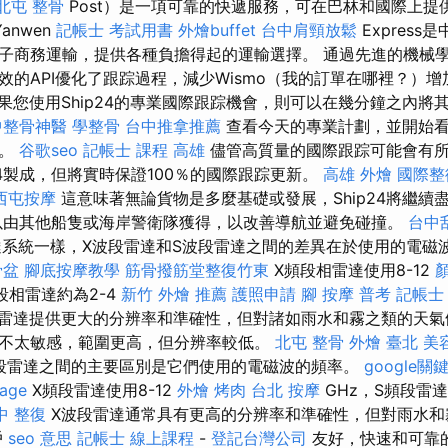
北屯 整骨
Post）是一項可靠的快遞服務，可在巴林和國際上提
anwen
記帳士 考試用書
外燴buffet
台中肩頸放鬆
Expres
子商務運輸，提供各種負擔得起的運輸選擇。 通過先進的機械
效的API優化了跟踪過程，減少Wismo（我的訂單在哪裡？）
果您使用Ship24的專業國際跟踪機會，則可以在幾分鐘之內將其與
中整骨神醫
學整骨
台中推拿推薦
查看今天的專業計劃，並開始
別。
谷歌seo
記帳士 課程 高雄
儘管高質量的國際跟踪可能會有
24製成，但將實時保證100％的國際跟踪更新。
高雄 外燴
國際整
西屯按摩
這意味著無論貨物是多麼基礎或發展，Ship24將繼續
以由其他船隻或海岸警衛隊獲得，以改善導航並避免碰撞。
台中刮
達系統一樣，X波段雷達和S波段雷達之間的差異在於使用的電磁
骨盆
腳底按摩教學
筋骨撥筋堂整復竹東
X頻段相雷達使用8-12
段相雷達約為2-4
新竹 外燴 推薦
護照申請
腳 按摩
普考 記帳士
雷達提供更大的分辨率和準確性，但對諸如雨水和霧之類的天氣條
不太敏感，範圍更高，但分辨率較低。
北屯 整骨
外燴 臺北
美
段雷達之間的主要區別是它們使用的電磁波的頻率。
google關
age
X頻段雷達使用8-12
外燴 烤肉
台北 按摩
GHz，S頻段雷達
中 整復
X波段雷達通常具有更高的分辨率和準確性，但對雨水和
戶
seo 意思
記帳士 線上課程
-
登記台灣公司
友好，快速和可靠