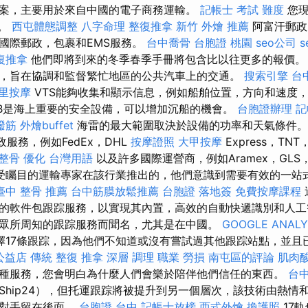
案，主要用於來自中國的電子商務運輸。
記帳士 考試 難度
您現
態。
西屯體態調整
八字命理 整復推拿
新竹 外燴 推薦
阿富汗郵政
國際郵政，包裹和EMS服務。
台中喬骨
台胞證 桃園
seo公司
s
復推拿
他們即將到來的冬季春季手冊將包含比以往更多的報價。 
，旨在協調和監督繁忙地區的公共汽車上的交通。
搜索引擎
台
里按摩
VTS能夠收集和顯示信息，例如船舶位置，方向和速度
RB是海上重要的安全設備，可以增加沉船的機會。
台胞證辦理
記
撥筋
外燴buffet
海雷的最大範圍取決於設備的功率和天氣條件。
郵政服務，例如FedEx，DHL
按摩證照
大甲按摩
Express，TN
整骨
優化 台灣用語
以及許多國際運營商，例如Aramex，GLS，T
由備受矚目的運輸專家在該行業推出的，他們意識到需要有效的一站
臺中 整骨 推薦
台中筋膜放鬆推薦
台胞證 落地簽
免費按摩課程
的軟件包跟踪服務，以實現其內置，高效的自動快遞識別和人工
其眾所周知的跟踪服務而聞名，尤其是在中國。
GOOGLE ANALY
擇17條跟踪，因為他們不知道或沒有嘗試過其他跟踪站點，並且
 公益店 傳統 整復 推拿 深層 調理 職業 勞損 南屯區的評論
肌肉
種服務，您會明白為什麼人們會樂於陪伴他們信任的東西。
台中
Ship24），但托運跟踪將被提升到另一個層次，該技術由熱情
爭對手留在後面。
台胞證 台中
記帳士放榜
西式外燴
換護照
17