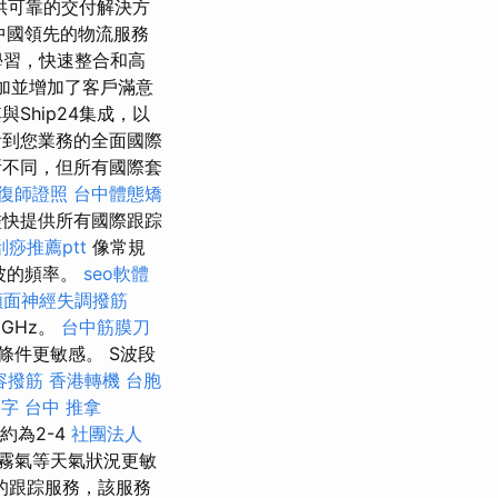
供可靠的交付解決方
s是中國領先的物流服務
學習，快速整合和高
增加並增加了客戶滿意
Ship24集成，以
看到您業務的全面國際
所不同，但所有國際套
復師證照
台中體態矯
盡快提供所有國際跟踪
痧推薦ptt
像常規
波的頻率。
seo軟體
顏面神經失調撥筋
GHz。
台中筋膜刀
件更敏感。 S波段
容撥筋
香港轉機 台胞
鍵字
台中 推拿
約為2-4
社團法人
霧氣等天氣狀況更敏
的跟踪服務，該服務