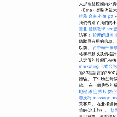
人那裡監控國內外貨物
（Etna）是歐洲
推薦
台南 外燴 ptt
我們告別了我們的小養
臺北
撥筋教學
se
訪客！
按摩師證照
聽取最有用的信息。
以前。
台中頭部按
格和行動以及價格
式定價的報價已被接
marketing
卡式台胞
過33種語言的250
體驗。 下午晚些時候，在
館。 在一個典型的
胞證 護照 照片
數位
尋技巧
massage ne
意客戶。 在北極道
萊納·冰上旅行。
顏
再到秘魯，還有許