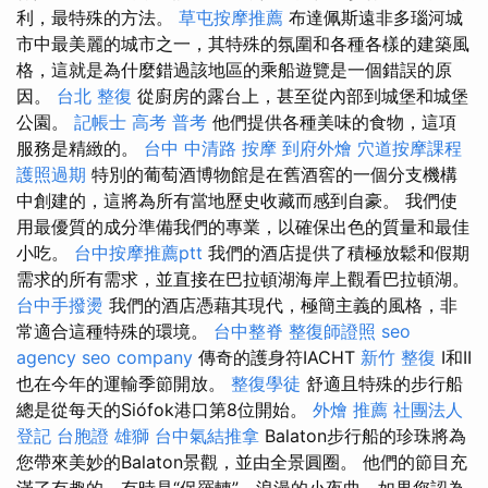
利，最特殊的方法。
草屯按摩推薦
布達佩斯遠非多瑙河城
市中最美麗的城市之一，其特殊的氛圍和各種各樣的建築風
格，這就是為什麼錯過該地區的乘船遊覽是一個錯誤的原
因。
台北 整復
從廚房的露台上，甚至從內部到城堡和城堡
公園。
記帳士 高考 普考
他們提供各種美味的食物，這項
服務是精緻的。
台中 中清路 按摩
到府外燴
穴道按摩課程
護照過期
特別的葡萄酒博物館是在舊酒窖的一個分支機構
中創建的，這將為所有當地歷史收藏而感到自豪。 我們使
用最優質的成分準備我們的專業，以確保出色的質量和最佳
小吃。
台中按摩推薦ptt
我們的酒店提供了積極放鬆和假期
需求的所有需求，並直接在巴拉頓湖海岸上觀看巴拉頓湖。
台中手撥燙
我們的酒店憑藉其現代，極簡主義的風格，非
常適合這種特殊的環境。
台中整脊
整復師證照
seo
agency
seo company
傳奇的護身符IACHT
新竹 整復
I和II
也在今年的運輸季節開放。
整復學徒
舒適且特殊的步行船
總是從每天的Siófok港口第8位開始。
外燴 推薦
社團法人
登記
台胞證 雄獅
台中氣結推拿
Balaton步行船的珍珠將為
您帶來美妙的Balaton景觀，並由全景圓圈。 他們的節目充
滿了有趣的，有時是“保羅轉”，浪漫的小夜曲，如果您認為