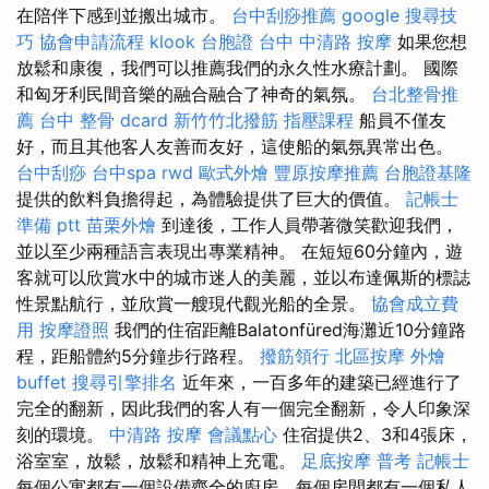
在陪伴下感到並搬出城市。
台中刮痧推薦
google 搜尋技
巧
協會申請流程
klook 台胞證
台中 中清路 按摩
如果您想
放鬆和康復，我們可以推薦我們的永久性水療計劃。 國際
和匈牙利民間音樂的融合融合了神奇的氣氛。
台北整骨推
薦
台中 整骨 dcard
新竹竹北撥筋
指壓課程
船員不僅友
好，而且其他客人友善而友好，這使船的氣氛異常出色。
台中刮痧
台中spa
rwd
歐式外燴
豐原按摩推薦
台胞證基隆
提供的飲料負擔得起，為體驗提供了巨大的價值。
記帳士
準備 ptt
苗栗外燴
到達後，工作人員帶著微笑歡迎我們，
並以至少兩種語言表現出專業精神。 在短短60分鐘內，遊
客就可以欣賞水中的城市迷人的美麗，並以布達佩斯的標誌
性景點航行，並欣賞一艘現代觀光船的全景。
協會成立費
用
按摩證照
我們的住宿距離Balatonfüred海灘近10分鐘路
程，距船體約5分鐘步行路程。
撥筋領行
北區按摩
外燴
buffet
搜尋引擎排名
近年來，一百多年的建築已經進行了
完全的翻新，因此我們的客人有一個完全翻新，令人印象深
刻的環境。
中清路 按摩
會議點心
住宿提供2、3和4張床，
浴室室，放鬆，放鬆和精神上充電。
足底按摩
普考 記帳士
每個公寓都有一個設備齊全的廚房，每個房間都有一個私人