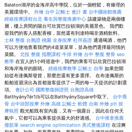
Balaton湖岸的金海岸高中學院，位於一個輕鬆，有條理的
美麗環境中。
外燴 台中
記帳士 會計 書
台中國術館推薦
經絡按摩課程台北
養生與整復推廣中心
該建築物是兩個樓
層，樓上房間的陽台可欣賞巴拉頓湖的美麗景色。 我們歡
迎我們的客人搭配香檳，當然還有到達時喝非酒精飲料。
士林 整復
台胞證 桃園
全身按摩
杜拜簽證
通過喝酒，他們
可以方便地查看我們的4道菜菜單，並為他們選擇最同情的
菜餚。
北投 整復
指壓課程
牛排 外燴
台中 整復
整骨
seo
教學
在宜人的1小時巡遊中，我們的乘客可以欣賞巴拉頓湖
和海岸海岸的眼睛。
經絡按摩教學
記帳士 自學
如果您開
始從布達佩斯發貨，那麼您還有更多選擇。 在布達佩斯的
船舶巡迴演出為首都遊客提供了一周的每一天提供的計劃選
項。
會計公司
國際整復師證照
台胞證高雄
BatthyányTér1/b可以在BatthyánySquare中取下。
台中喬
骨
台中頭部按摩
外燴 高雄
記帳士 軟體
台南 外燴 ptt
按
摩執照
觀光船既有室內蓋，又有一個露台，因此在任何天
氣中，它都可以為乘客提供最大的舒適感。
台中推拿推薦
撥筋筆
search engine optimization
美式整復課程
在涼爽
和冬季，加熱，而夏季更熱，夏季開放。 主建築的開放時