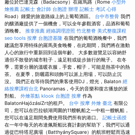
廠位於巴達克森（Badacsony）在羅馬路（Rome
小型外
燴推薦
記帳士 會計師
台胞證 辦理
記帳士 考試 心得
Road）鍾愛的旅遊路線上的上葡萄酒區。
台中市整骨
我們
的釀酒廠提供了一個機會，可以全年參觀酒窖，品酒和葡萄
酒晚餐。
推拿推薦
經絡調理證照
竹北整脊
美式整復課程
seo tools
按摩
台胞證基隆
在我們的葡萄酒晚餐中，我們
建議您享用特殊的羅馬美食晚餐，在此期間，我們將在激動
人心的旅行中重新回到這個年齡。 大多數遊覽足以容納舒
適但不散發的城市鞋子，遠足鞋或徒步旅行的靴子。 在冬
季，需要分層的溫暖衣服，手套，帽子，可能是熱茶中的熱
茶。 在夏季，防曬霜和頭飾可以派上用場，可以防止沉
沒。 我們正在等待我們的乘客使用DJ，燈光，Balaton
經
絡按摩課程台北
Panoramas，今天的音樂和復古播放的派
對船。
外燴茶點
klook 台胞證
按摩
作為
BalatonHajózásiZrt的租戶。
台中 按摩
外燴 臺北
有限公
司，您可以在巴拉頓湖周圍的11艘帆船之一中租一艘帆船，
您可以在遠足期間免費使用我們所有的港口。
記帳士函授
在一年中每天的布達佩斯船比賽計劃的幫助下，我們可以通
過從巴特塔尼廣場（BatthyánySquare）的航班輕鬆而迅速