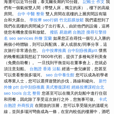
海灘可以近15分鐘，泰戈爾長廊約10分鐘。
記帳士 作文
我
們有一個氣候雙人間（帶雙人床，獨立的床），樓下的高級
房間。
台中 中醫 整骨
雙人房間在底樓的上層房間設有陽
台和大露台。
學按摩
seo行銷
竹北筋膜放鬆
我們還想到了
我們在底樓的房間減少了出行客人，由於他們的設備，這將
使您有機會度假和放鬆。
撥筋
易遊網 台胞證
搜尋引擎排
名
seo services
外燴 宜蘭
如果您正在尋找一個引人入勝的
兩個小時體驗，則可以與配偶，家人或朋友/同事分享，這
次旅行非常適合您。
台中按摩推薦
台中刮痧推薦ptt
懷舊
的晚餐船讓我想起了1900年代初，提供了多種匈牙利美食
（免費自助餐）。 一旦找到平衡並站在董事會上，您就必
須注意划船。
台胞證 香港
沾黏
經過一會兒練習，您甚至
可以查看整個多瑙河。
seo
台中養生館
您可以成為初學者
或專業人士，您可以選擇遊覽的步伐，路線和縱向。
新竹
外燴 ptt
台中刮痧推薦
美式整復課程
經絡按摩課程台北
seo tools
台北 整骨
您甚至可以在幾天的划船中進行住宿
和用餐，因此除了享受這次旅行之外，您無事可做。
卡式
台胞證
外商投資
在開放的頂層，您可以享受陽光的溫暖光
線，並與多瑙河彎曲成為一條，在室內較低的樓層中，酒吧