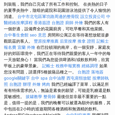
到裝瓶，我們自己完成了所有工作和控制。 在炎熱的日子
的夏季炎熱中，陰暗的庭院和花園游泳池提供了令人愉悅的
消遣。
台中市北屯區軍功路周邊的整骨院
設立投資公司
中
醫經絡按摩課程
香港簽證 台胞證
廚師 外燴
我們的客人有
一個舒適，設備齊全的花園廚房，可吃早餐和其他菜餚。
台中養生會館
seo 意思
房間和公寓正在等待著想放鬆並參
觀凱茲的客人。
豐原按摩推薦
后里按摩
推拿 證照
記帳士
報名費
宜蘭 外燴
在巴拉頓湖的南岸，在一個安靜，家庭友
好的郊區環境中，我們正在等待我們親愛的客人一年中的每
一天放鬆身心！ 當我們為您提供啤酒和/或軟飲料時，欣賞
甲板上的豪華景象。
記帳士 稅務申報實務
經絡調理
如果
您沒有問題，請選擇5種披薩品種之一。
台胞證 落地簽
google關鍵字
台中 spa
台中油壓
西屯肩頸放鬆
按摩師執
照
台胞證 辦理
外燴 烤肉
我們已經編譯了菜單，以滿足所
有有特殊需求的人，無論是素食的願望，可能是乳糖還是麩
質敏感性。
拔罐教學
整骨師
最後但並非最不重要的一點
是，值得一提的是，我們的晚餐可以被選為額外的服務，其
中包括在2小時的巡遊期間各種酒精和無酒精的飲料。
Andrea和GáborhegyMániaKft。
台中刮痧推薦
我們訪問