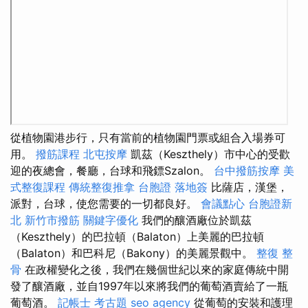
從植物園港步行，只有當前的植物園門票或組合入場券可
用。
撥筋課程
北屯按摩
凱茲（Keszthely）市中心的受歡
迎的夜總會，餐廳，台球和飛鏢Szalon。
台中撥筋按摩
美
式整復課程
傳統整復推拿
台胞證 落地簽
比薩店，漢堡，
派對，台球，使您需要的一切都良好。
會議點心
台胞證新
北
新竹市撥筋
關鍵字優化
我們的釀酒廠位於凱茲
（Keszthely）的巴拉頓（Balaton）上美麗的巴拉頓
（Balaton）和巴科尼（Bakony）的美麗景觀中。
整復 整
骨
在政權變化之後，我們在幾個世紀以來的家庭傳統中開
發了釀酒廠，並自1997年以來將我們的葡萄酒賣給了一瓶
葡萄酒。
記帳士 考古題
seo agency
從葡萄的安裝和護理