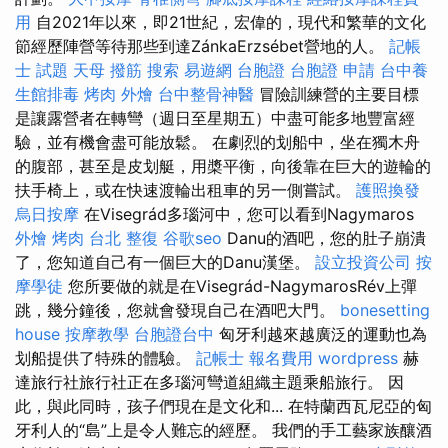
用
自2021年以來，即21世紀，宏偉的，現代和繁華的文化
節經歷陣營等待那些到達ZánkaErzsébet營地的人。
記帳
士 試題
天母 撥筋
搜索
易遊網 台胞證
台胞證 申請
台中養
生館排毒
烤肉 外燴
台中整骨神醫
冒險訓練營的主要目標
是讓露營者在轉彎（週日至星期五）中盡可能多地豐富經
驗，並有機會盡可能放鬆。 在劇烈的划船中，坐在獨木舟
的腹部，甚至是皮划艇，用槳平衡，向後靠在巨大的遊輪的
扶手椅上，或在快速渡輪出租車的另一側嘗試。
護照換發
烏日按摩
在Visegrád多瑙河中，您可以看到Nagymaros
外燴 烤肉
台北 整復
谷歌seo
Danu的酒吧，您的肚子崩潰
了，您知道自己有一個巨大的Danu漢堡。
設立投資公司
按
摩學徒
您所要做的就是在Visegrád-NagymarosRév上彈
跳，幾分鐘後，您就會發現自己在酒吧大門。
bonesetting
house
按摩教學
台胞證台中
匈牙利越來越廣泛的運動也為
划船提供了特殊的體驗。
記帳士 報名費用
wordpress
赫
達旅行社旅行社正在多瑙河彎道組織主題乘船旅行。 因
此，與此同時，孩子們現在是文化和... 在特蘭西瓦尼亞的匈
牙利人的“島”上是令人難忘的經歷。 我們的手工藝家族釀酒