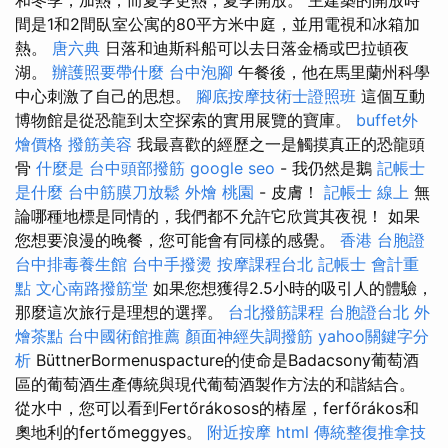
間是1和2間臥室公寓的80平方米中庭，並用電視和冰箱加
熱。
唐六典
日落和迪斯科船可以去日落金橋或巴拉頓夜
湖。
辦護照要帶什麼
台中泡腳
午餐後，他在馬里蘭州科學
中心刺激了自己的思想。
腳底按摩技術士證照班
這個互動
博物館是從恐龍到太空探索的實用展覽的寶庫。
buffet外
燴價格
撥筋美容
我最喜歡的經歷之一是觸摸真正的恐龍頭
骨
什麼是
台中頭部撥筋
google seo
- 我仍然是鵝
記帳士
是什麼
台中筋膜刀放鬆
外燴 桃園
- 皮膚！
記帳士 線上
無
論哪種地標是同情的，我們都不允許它欣賞其夜視！ 如果
您想要浪漫的晚餐，您可能會有同樣的感覺。
香港 台胞證
台中排毒養生館
台中手撥燙
按摩課程台北
記帳士 會計重
點
文心南路撥筋堂
如果您想獲得2.5小時的吸引人的體驗，
那麼這次旅行是理想的選擇。
台北撥筋課程
台胞證台北
外
燴茶點
台中國術館推薦
顏面神經失調撥筋
yahoo關鍵字分
析
BüttnerBormenuspacture的使命是Badacsony葡萄酒
區的葡萄酒生產傳統與現代葡萄酒製作方法的和諧結合。
從水中，您可以看到Fertőrákosos的樁屋，ferfőrákos和
奧地利的fertőmeggyes。
附近按摩
html
傳統整復推拿技