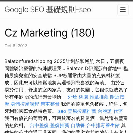
Google SEO 基礎規則-seo
Cz Marketing (180)
Oct 6, 2013
Balatonfüredshipping 2025計划船和巡航 六日，五個夜
間體驗治療營的特殊護理我... Balaton D伊麗莎白營地中1型
糖尿病兒童的安全放鬆 SUP板通常由大量的充氣材料製
成，因此您可以輕鬆地將其運輸到您喜歡的海濱。 由於它
易於使用，舒適的室內家具，友好的氛圍，它很快就成為了
所有年齡段的流行聚會場所。
外燴 桃園
推拿推薦
附近按
摩
身體按摩課程
南屯整骨
我們的菜單包含披薩，餡餅，匈
牙利和國際食品特色菜。
seo
豐原按摩推薦
台胞證 代辦
我們有優質的葡萄酒，可用於著名的雞尾酒，當然還有豐富
的短飲料。
台中整復
整復推薦
自助餐
台中排毒養生館
與
傳統的公共交通工具不同，我們的乘客在我們的船上有宜人