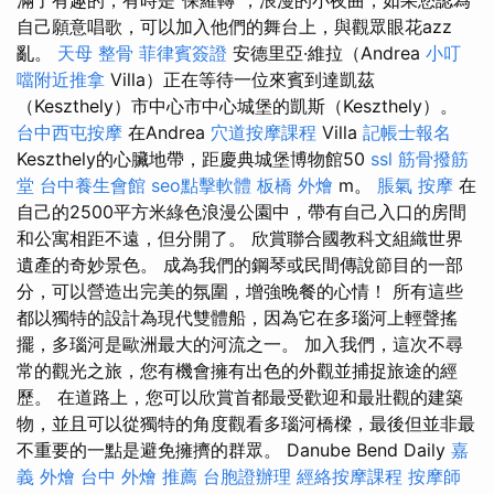
自己願意唱歌，可以加入他們的舞台上，與觀眾眼花azz
亂。
天母 整骨
菲律賓簽證
安德里亞·維拉（Andrea
小叮
噹附近推拿
Villa）正在等待一位來賓到達凱茲
（Keszthely）市中心市中心城堡的凱斯（Keszthely）。
台中西屯按摩
在Andrea
穴道按摩課程
Villa
記帳士報名
Keszthely的心臟地帶，距慶典城堡博物館50
ssl
筋骨撥筋
堂
台中養生會館
seo點擊軟體
板橋 外燴
m。
脹氣 按摩
在
自己的2500平方米綠色浪漫公園中，帶有自己入口的房間
和公寓相距不遠，但分開了。 欣賞聯合國教科文組織世界
遺產的奇妙景色。 成為我們的鋼琴或民間傳說節目的一部
分，可以營造出完美的氛圍，增強晚餐的心情！ 所有這些
都以獨特的設計為現代雙體船，因為它在多瑙河上輕聲搖
擺，多瑙河是歐洲最大的河流之一。 加入我們，這次不尋
常的觀光之旅，您有機會擁有出色的外觀並捕捉旅途的經
歷。 在道路上，您可以欣賞首都最受歡迎和最壯觀的建築
物，並且可以從獨特的角度觀看多瑙河橋樑，最後但並非最
不重要的一點是避免擁擠的群眾。 Danube Bend Daily
嘉
義 外燴
台中 外燴 推薦
台胞證辦理
經絡按摩課程
按摩師