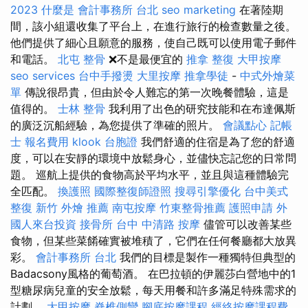
2023
什麼是
會計事務所 台北
seo marketing
在著陸期
間，該小組還收集了平台上，在進行旅行的檢查數量之後。
他們提供了細心且願意的服務，使自己既可以使用電子郵件
和電話。
北屯 整骨
❌不是最便宜的
推拿 整復
大甲按摩
seo services
台中手撥燙
大里按摩
推拿學徒
-
中式外燴菜
單
傳說很昂貴，但由於令人難忘的第一次晚餐體驗，這是
值得的。
士林 整骨
我利用了出色的研究技能和在布達佩斯
的廣泛沉船經驗，為您提供了準確的照片。
會議點心
記帳
士 報名費用
klook 台胞證
我們舒適的住宿是為了您的舒適
度，可以在安靜的環境中放鬆身心，並儘快忘記您的日常問
題。 巡航上提供的食物高於平均水平，並且與這種體驗完
全匹配。
換護照
國際整復師證照
搜尋引擎優化
台中美式
整復
新竹 外燴 推薦
南屯按摩
竹東整骨推薦
護照申請
外
國人來台投資
接骨所
台中 中清路 按摩
儘管可以改善某些
食物，但某些菜餚確實被堆積了，它們在任何餐廳都大放異
彩。
會計事務所 台北
我們的目標是製作一種獨特但典型的
Badacsony風格的葡萄酒。 在巴拉頓的伊麗莎白營地中的1
型糖尿病兒童的安全放鬆，每天用餐和許多滿足特殊需求的
計劃。
大甲按摩
脊椎側彎
腳底按摩課程
經絡按摩課程費