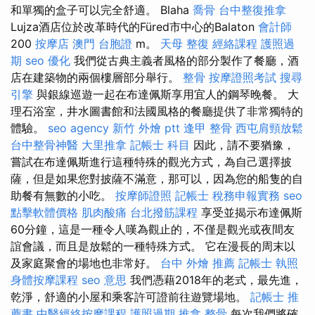
和單獨的盒子可以完全舒適。 Blaha
喬骨
台中整復推拿
Lujza酒店位於改革時代的Füred市中心的Balaton
會計師
200
按摩店
澳門 台胞證
m。
天母 整復
經絡課程
護照過
期
seo 優化
我們從古典主義者風格的部分製作了餐廳，酒
店在建築物的兩個樓層部分舉行。
整骨
按摩證照考試
搜尋
引擎
與銀線巡遊一起在布達佩斯享用宜人的鋼琴晚餐。 大
理石浴室，井水圖書館和法國風格的餐廳提供了非常獨特的
體驗。
seo agency
新竹 外燴 ptt
逢甲 整骨
西屯肩頸放鬆
台中整骨神醫
大里推拿
記帳士 科目
因此，請不要猶豫，
嘗試在布達佩斯進行這種特殊的觀光方式，為自己選擇披
薩，但是如果您對披薩不滿意，那可以，因為您的船隻的自
助餐有無數的小吃。
按摩師證照
記帳士 稅務申報實務
seo
點擊軟體價格
肌肉酸痛
台北撥筋課程
享受並揭示布達佩斯
60分鐘，這是一種令人嘆為觀止的，不僅是觀光或夜間友
誼會議，而且是放鬆的一種特殊方式。 它在漫長的周末以
及家庭聚會的場地也非常好。
台中 外燴 推薦
記帳士 執照
身體按摩課程
seo 意思
我們憑藉2018年的老式，最先進，
乾淨，舒適的小屋和乘客許可證前往遊覽場地。
記帳士 推
薦書
中醫經絡按摩課程
護照過期
推拿 整骨
每次我們將確