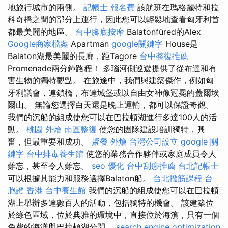
地旅行城市的兩側。
記帳士 報名費
該航班在瑪格麗特和拉
科奇橋之間的部分上運行，因此您可以輕鬆地查看匈牙利首
都最美麗的地區。
台中腳底按摩
Balatonfüred的Alex
Google商家檔案
Apartman
google關鍵字
House是
Balaton湖最美麗的長廊，距Tagore
台中整復推薦
Promenade兩分鐘路程！ 多瑙河側巡遊提供了從布達和有
害生物的獨特觀點。 在旅途中，我們與建築傑作，例如匈
牙利議會，連鎖橋，布達城堡或以自由女神像冠冕的蓋爾埃
爾山。 無論您選擇白天還是晚上運輸，都可以保證奇觀。
我們的沉船的組成使您可以在巴拉頓湖進行多達100人的活
動。
桃園 外燴
南區整復
使您的團隊建設培訓獨特，興
奮，但最重要和成功。
聚餐 外燴
台灣公司設立
google 關
鍵字
台中排毒養生館
使您的業務合作夥伴或家庭成員令人
難忘，甚至令人難忘。
seo 優化
台中刮痧推薦
台北記帳士
可以根據其能力和服務選擇Balaton船。
台北撥筋課程
台
胞證 香港
台中養生館
我們的沉船的組成使您可以在巴拉頓
湖上舉辦多達數百人的活動，包括獨特的機會。 該建築位
於綠色區域，位於典雅的環境中，直接位於海濱，只有一個
免費的海灘與巴拉頓湖分開。
search engine optimization