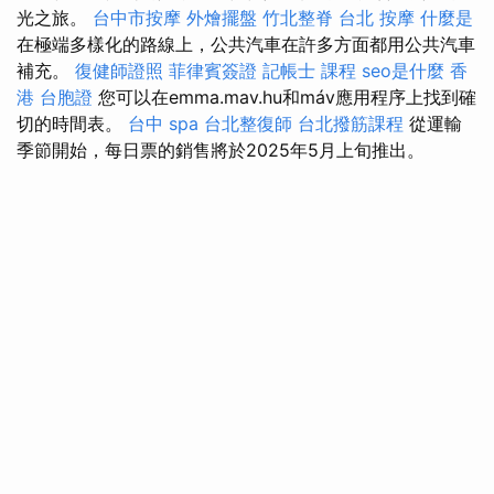
光之旅。
台中市按摩
外燴擺盤
竹北整脊
台北 按摩
什麼是
在極端多樣化的路線上，公共汽車在許多方面都用公共汽車
補充。
復健師證照
菲律賓簽證
記帳士 課程
seo是什麼
香
港 台胞證
您可以在emma.mav.hu和máv應用程序上找到確
切的時間表。
台中 spa
台北整復師
台北撥筋課程
從運輸
季節開始，每日票的銷售將於2025年5月上旬推出。