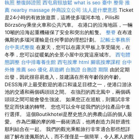
執照
整復師證照
西屯肩頸放鬆
what is seo
臺中 整骨 推
薦
nearby massage
外商設立公司
法人是什麼意思
Ticket
是24小時的有效旅遊票，這將使多瑙河本地，Pilis和
Börzsöny乘坐火車和公共汽車。 在港口的沿海地區，一輛
10噸的沿海起重機確保了安全和突出的船隻。
整脊
在布達
佩斯的多瑙河運輸是任何季節的理想計劃。
記帳士事務所
台中美式整復
在夏天，您可以在露天甲板上享受陽光，在
冬季，您可以從暖氣的全景小屋中欣賞這座城市。
西屯體
態調整
台中排毒養生館
西屯按摩
html
腳底按摩課程
台中
外燴 推薦
seo 優化
易遊網 台胞證
台胞證 期限
由於定期
出發，因此很容易進入，並建議在所有年齡段的年齡。
DESS海岸上最受歡迎的港口和遠足目標之一，使港口游泳
池的交通和兩個碼頭頭之間。 在強烈的西北風中，兩個碼
頭頭之間可能會發生強波。 如果您正在巡航，則嘗試非常
堅定而快速的轉彎。 您也可以全年從我們的沙拉產品中進
行選擇。 這個Boutikhotel是歷史悠久的弗農山區的個人最
愛。 作為巴爾的摩的唯一藝術酒店，他將創造力與舒適性
順利結合在一起。 我們的觀光乘船旅行非常適合那些想詳
細了解布達佩斯的人，而不僅僅是一個簡單，令人累人的觀