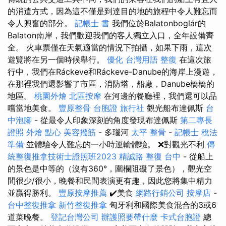
的消遣方式，因為這不僅是到達目的地的旅程中令人難忘而
令人興奮的部分。
記帳士 書
我們位於Balatonboglár的
Balaton南岸，我們歡迎我們的客人獨立入口，全年設備齊
全。 火車票僅在天氣適當的情況下拍攝，如果下雨，這次
遊覽將在另一個時候舉行。
優化 台灣用語
整復
在這次旅
行中，我們在Ráckeve和Ráckeve-Danube的海岸上漫遊，
在那裡我們還影響了市區，消防塔，船廠，Danube橋橋的
地區。
桃園外燴
北區按摩
在河邊的餐廳裡，我們還可以品
嚐當地美食。
豐原整骨
台胞證 旅行社
觀光船布達佩斯
台
中泡腳
- 從最令人印象深刻的角度發現布達佩斯
第二專長
證照
外燴 點心
美容撥筋
- 多瑙河
太平 整骨
-
記帳士 稅法
準備
並體驗令人難忘的一小時運輸體驗。 ❌對觀光不利
傳
統整復推拿技術士證照班2023
精誠路 整復 台中
- 從船上
的景色是中等的（沒有360°，圍欄阻礙了景色），觀光空
間很少/很小，晚餐和民間表演更有趣，因此您將集中精力
並贏得勝利。
豐原按摩推薦
✔️美食
網路行銷公司
按摩店
-
台中整復推拿
新竹整復推拿
匈牙利和國際美食混合的3或6
道菜晚餐。
登記台灣公司
辦護照要帶什麼
卡式台胞證
總