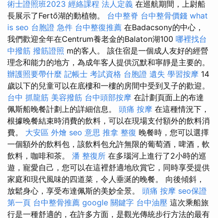
術士證照班2023
經絡課程
法人定義
在巡航期間，上尉船
長展示了Fertő湖的動植物。
台中整脊
台中整骨價錢
what
is seo
台胞證 急件
台中整復推薦
在Badacsony的中心，
我們歡迎全年在Centrum養老金的Balaton湖100
哪裡找台
中撥筋
撥筋證照
m的客人。 該住宿是一個成人友好的經營
理念和能力的地方，為成年客人提供沉默和寧靜是主要的。
辦護照要帶什麼
記帳士 考試資格
台胞證 遺失
學習按摩
14
歲以下的兒童可以在底樓和一樓的房間中受到叉子的歡迎。
台中 抓龍筋
美容撥筋
台中頭部按摩
在計劃頁面上的布達
佩斯船晚餐計劃上的詳細信息。
頭痛 按摩
在這種情況下，
根據晚餐結束時消費的飲料，可以在現場支付額外的飲料消
費。
大安區 外燴
seo 意思
推拿 整復
晚餐時，您可以選擇
一個額外的飲料包，該飲料包允許無限的葡萄酒，啤酒，軟
飲料，咖啡和茶。
潘 整復所
在多瑙河上進行了2小時的巡
遊，寵愛自己，您可以在這裡舒適地欣賞它，同時享受提供
家庭和現代風味的四道菜，令人垂涎的晚餐。 向後傾斜，
放鬆身心，享受布達佩斯的美妙全景。
頭痛 按摩
seo保證
第一頁
台中整骨推薦
google 關鍵字
台中油壓
這次乘船旅
行是一種舒適的，在許多方面，是觀光傳統步行方法的最有