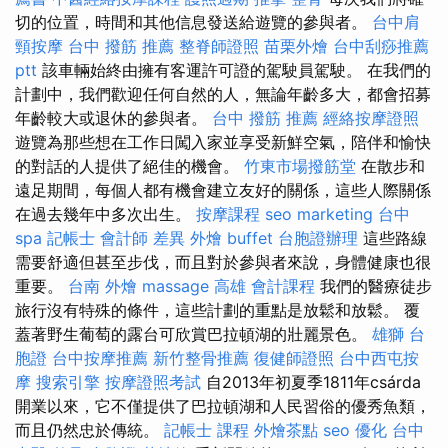
切的位置，時間和其他信息發送給遊覽的參與者。
台中肩
頸按摩
台中 撥筋 推薦
整脊師證照
苗栗外燴
台中刮痧推薦
ptt
該車輛始終由擁有客運許可證的駕駛員駕駛。 在我們的
計劃中，我們歡迎任何自然的人，無論年齡多大，都會招募
年齡較大或退休的參與者。
台中 撥筋 推薦
經絡按摩證照
遊覽為那些想在工作日闖入家並享受新鮮空氣，陪伴和愉快
的對話的人提供了絕佳的機會。
竹東市場撥筋堂
在散步和
遠足期間，每個人都有機會建立友好的關係，這些人際關係
在過去幾年中多次出生。
按摩課程
seo marketing
台中
spa
記帳士 會計師 差異
外燴 buffet
台胞證辦理
這些路線
需要舒適但甚至步伐，而且對於參與者來說，身體健康也很
重要。
台南 外燴
massage
高雄 會計課程
我們的醫療徒步
旅行沒有特殊的條件，這些計劃的重點是放鬆和放鬆。 覆
蓋著野生葡萄的露台可欣賞巴拉頓湖的壯麗景色。
雄獅 台
胞證
台中按摩推薦
新竹整骨推薦
復健師證照
台中西屯按
摩
搜索引擎
按摩證照考試
自2013年初夏季1811年csárda
開業以來，它不僅提供了巴拉頓湖和人民習俗的優秀魚類，
而且仍然忠於傳統。
記帳士 課程
外燴茶點
seo 優化
台中