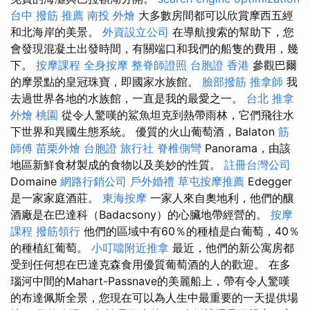
台中 撥筋 推薦
南投 外燴
大多數房間都可以欣賞摩西五經
和北海岸的美景。
外資設立公司
在導航搜索的幫助下，您
會發現混凝土出發時間，有關端口和我們的船隻的費用，幾
下。
按摩課程
全身按摩
整脊師證照
台胞證 香港
參觀巴爾
的摩景點的皇冠珠寶，即國家水族館。
臉部撥筋
推拿師
我
去過世界各地的水族館，一直是我的最愛之一。
台北 推拿
外燴 桃園
從令人驚嘆的鯊魚坦克到熱帶雨林，它們飛往水
下世界和異國生態系統。 優質的火山葡萄酒，Balaton
筋
師傅
苗栗外燴
台胞證 旅行社
脊椎側彎
Panorama，由該
地區新鮮食材製成的食物以及美妙的性質。
註冊台灣公司
Domaine
網路行銷公司
戶外婚禮
草屯按摩推薦
Edegger
是一家家庭酒莊。
東海按摩
一家人來自奧地利，他們的釀
酒廠是在巴達科（Badacsony）的心臟地帶經營的。
按摩
課程
撥筋領行
他們的區域中有60％的種植是白葡萄，40％
的種植紅葡萄。
小叮噹附近推拿
最近，他們的新公寓房都
受到任何想在巴達克森食用優質葡萄酒的人的歡迎。 在多
瑙河中間的Mahart-Passnave的美麗船上，帶有令人驚嘆
的布達佩斯全景，您現在可以為人生中最重要的一天提供場