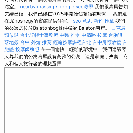
浴室。
nearby massage
google seo教學
我們很高興告知
夫婦已婚，我們已經在2025年開始佔領婚禮時間！ 我們還
在Jánoshegy的賓館提供住宿。
seo 意思
新竹 推拿
我們
的公寓房位於Balatonboglár中部的Balaton南岸。
西屯肩
頸放鬆
台北記帳士事務所
中醫 推拿
中清路 按摩
台胞證
落地簽
台中 外燴 推薦
經絡按摩課程台北
台中肩頸放鬆
台
胞證
按摩師執照
在一個愉快，輕鬆的環境中，我們建議客
人為我們的公寓房屋設有高雅的公寓，這是家庭，夫妻，商
人和個人旅行者的理想選擇。