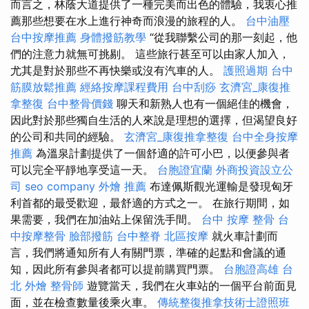
而言之，林蔭大道提供了一種完美而出色的體驗，我衷心推
薦那些想要在水上進行神奇而浪漫的旅程的人。
台中油壓
台中按摩推薦
身體撥筋教學
“從我聯繫公司的那一刻起，他
們的注意力就無可挑剔。 這些旅行甚至可以由家人加入，
尤其是對於那些不再快樂或沒有汽車的人。
護照過期
台中
筋膜放鬆推薦
經絡按摩課程費用
台中刮痧
玄濟宮_康復推
拿整復
台中整骨價錢
聊天和新熟人也有一個絕佳的機會，
因此對於那些獨自生活的人來說是理想的選擇，但渴望良好
的公司和共同的經驗。
玄濟宮_康復推拿整復
台中全身按摩
推薦
為溫泉計劃提供了一個舒適的許可小巴，以便參與者
可以完全平靜地享受這一天。
台胞證宜蘭
外商投資設立公
司
seo company
外燴 推薦
布達佩斯觀光運輸是發現匈牙
利首都的最受歡迎，最舒適的方式之一。 在旅行期間，如
果需要，我們在加油站上保留洗手間。
台中 按摩 整骨
台
中按摩整骨
臉部撥筋
台中整脊
北區按摩
就火車計劃而
言，我們將通知所有人有關門票，準確的起點和會議的通
知，因此所有參與者都可以提前購買門票。
台胞證高雄
台
北 外燴
整骨師
遊覽當天，我們在火車站的一個平台前面見
面，並在檢查數量後乘火車。
傳統整復推拿技術士證照班