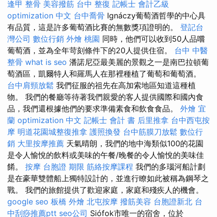
逢甲 整骨
美容撥筋
台中 整復
記帳士 會計乙級
optimization 中文
台中喬骨
Ignáczy葡萄酒哲學的中心具
有品質，這是許多葡萄酒比賽的無數獎項證明的。
登記台
灣公司
數位行銷
外燴 桃園
同時，他們可以收到50人品嚐
葡萄酒，並為全年苛刻條件下的20人提供住宿。
台中 中醫
整骨
what is seo
潘諾尼亞最美麗的景觀之一是南巴拉頓葡
萄酒區，凱爾特人和羅馬人在那裡種植了葡萄和葡萄酒。
台中肩頸放鬆
我們征服的祖先在高加索地區知道這種植
物。 我們的餐廳等待著我們親愛的客人提供國際和國內食
品，我們還根據他們的要求準備素食和飲食食品。
外燴 宜
蘭
optimization 中文
記帳士 會計 書
后里推拿
台中西屯按
摩
明道花園城整復推拿
護照換發
台中筋膜刀放鬆
數位行
銷
大里按摩推薦
天氣晴朗，我們的地中海類似100的花園
是令人愉悅的飲料或美味的午餐/晚餐的令人愉悅的美味佳
餚。
按摩
台胞證 期限
筋絡按摩課程
我們的多瑙河船計劃
是在豪華雙體船上獨特設計的，並進行瞭如此被稱為鋼琴之
戰。 我們的旅館提供了歡迎家庭，家庭和殘疾人的機會。
google seo
板橋 外燴
北屯按摩
撥筋美容
台胞證新北
台
中刮痧推薦ptt
seo公司
Siófok市唯一的宿舍，位於