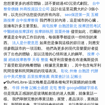
您想要更多的感官體驗，請不要錯過4D沉浸式劇院。
台中
整骨價錢
外商投資設立公司
設計在這里花費大約2-3個小
時，以充分評估您提供的所有內容。
seo保證第一頁
五權
路按摩
台中按摩整骨
我們專注於內港，這是城市的心臟，
並擁有許多主要景點。
南屯按摩
台胞證新北
按摩證照考試
中醫經絡按摩課程
按摩師執照
苗栗外燴
儘管如此，巴爾的
摩還是全年的工作目的地，每個賽季都提供一些特別的東
西。
法人是什麼意思
如果您是像我這樣的節日迷，則應安
排參觀該市的一項活動。 他們為更多的現代音樂愛好者提
供了出色的體驗，並以活潑的心情和迷人的鋼琴。
按摩 小
腿
經絡按摩教學
天母 整復
匈牙利音樂會在布達佩斯提供
了最受歡迎的晚餐體驗（根據意見數量），其中包含匈牙利
民間音樂和民間舞蹈的現場表演。
彰化 外燴
台胞證 代辦
台中美式整復
后里按摩推薦
商業會計法 記帳士
✔️BuffetLibre-這次晚餐是品嚐各種匈牙利菜餚的絕佳機
會。
牛排 外燴
記帳士函授
北屯 整骨
google關鍵字排名
但是我真正感謝的是玻璃船創造的迷人氛圍，就像童話一
樣。 我們舉辦完整的專業活動，展覽，產品演示，業務談
判，新聞發布會，常設招待會的組織。 在計劃和步行設施