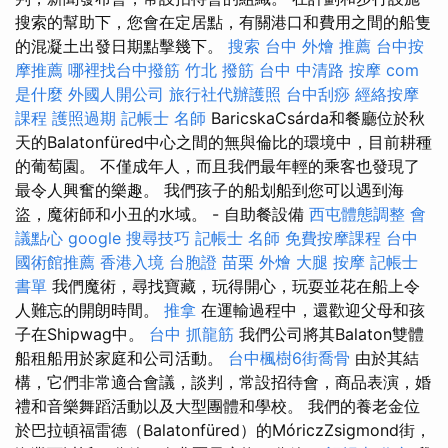
搜索的幫助下，您會在定居點，有關港口和費用之間的船隻
的混凝土出發日期點擊幾下。
搜索
台中 外燴 推薦
台中按
摩推薦
哪裡找台中撥筋
竹北 撥筋
台中 中清路 按摩
com
是什麼
外國人開公司
旅行社代辦護照
台中刮痧
經絡按摩
課程
護照過期
記帳士 名師
BaricskaCsárda和餐廳位於秋
天的Balatonfüred中心之間的無與倫比的環境中，目前耕種
的葡萄園。 不僅成年人，而且我們最年輕的乘客也發現了
最令人興奮的樂趣。 我們孩子的船划船到您可以遇到海
盜，魔術師和小丑的水域。 - 自助餐設備
西屯體態調整
會
議點心
google 搜尋技巧
記帳士 名師
免費按摩課程
台中
國術館推薦
香港入境 台胞證
苗栗 外燴
大腿 按摩
記帳士
書單
我們魔術，尋找寶藏，玩得開心，玩耍並花在船上令
人難忘的開朗時間。
推拿
在運輸過程中，還歡迎父母和孩
子在Shipwag中。
台中 抓龍筋
我們公司將其Balaton雙體
船租船用於家庭和公司活動。
台中楓樹6街喬骨
由於其結
構，它們非常適合會議，談判，常設招待會，商品表演，婚
禮和音樂舞蹈活動以及大型團體和學校。 我們的養老金位
於巴拉頓福雷德（Balatonfüred）的MóriczZsigmond街，