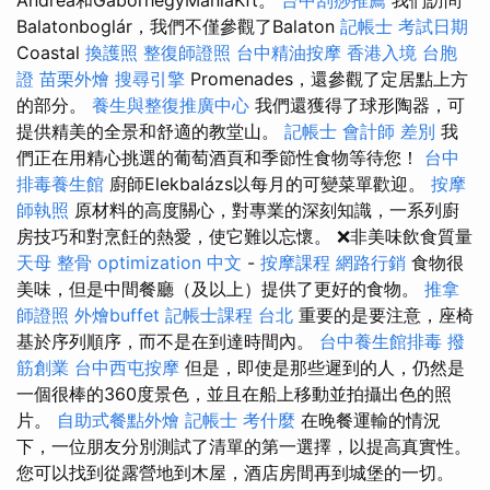
Balatonboglár，我們不僅參觀了Balaton
記帳士 考試日期
Coastal
換護照
整復師證照
台中精油按摩
香港入境 台胞
證
苗栗外燴
搜尋引擎
Promenades，還參觀了定居點上方
的部分。
養生與整復推廣中心
我們還獲得了球形陶器，可
提供精美的全景和舒適的教堂山。
記帳士 會計師 差別
我
們正在用精心挑選的葡萄酒頁和季節性食物等待您！
台中
排毒養生館
廚師Elekbalázs以每月的可變菜單歡迎。
按摩
師執照
原材料的高度關心，對專業的深刻知識，一系列廚
房技巧和對烹飪的熱愛，使它難以忘懷。 ❌非美味飲食質量
天母 整骨
optimization 中文
-
按摩課程
網路行銷
食物很
美味，但是中間餐廳（及以上）提供了更好的食物。
推拿
師證照
外燴buffet
記帳士課程 台北
重要的是要注意，座椅
基於序列順序，而不是在到達時間內。
台中養生館排毒
撥
筋創業
台中西屯按摩
但是，即使是那些遲到的人，仍然是
一個很棒的360度景色，並且在船上移動並拍攝出色的照
片。
自助式餐點外燴
記帳士 考什麼
在晚餐運輸的情況
下，一位朋友分別測試了清單的第一選擇，以提高真實性。
您可以找到從露營地到木屋，酒店房間再到城堡的一切。