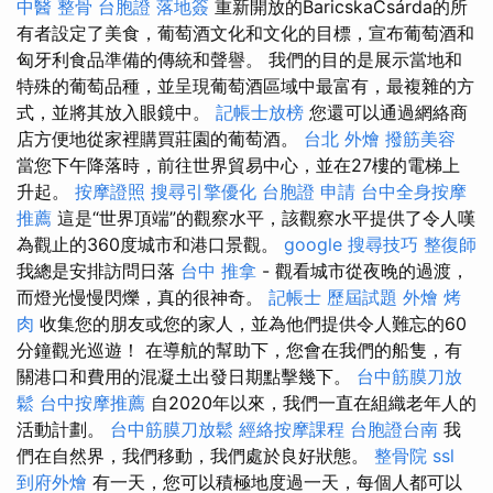
中醫 整骨
台胞證 落地簽
重新開放的BaricskaCsárda的所
有者設定了美食，葡萄酒文化和文化的目標，宣布葡萄酒和
匈牙利食品準備的傳統和聲譽。 我們的目的是展示當地和
特殊的葡萄品種，並呈現葡萄酒區域中最富有，最複雜的方
式，並將其放入眼鏡中。
記帳士放榜
您還可以通過網絡商
店方便地從家裡購買莊園的葡萄酒。
台北 外燴
撥筋美容
當您下午降落時，前往世界貿易中心，並在27樓的電梯上
升起。
按摩證照
搜尋引擎優化
台胞證 申請
台中全身按摩
推薦
這是“世界頂端”的觀察水平，該觀察水平提供了令人嘆
為觀止的360度城市和港口景觀。
google 搜尋技巧
整復師
我總是安排訪問日落
台中 推拿
- 觀看城市從夜晚的過渡，
而燈光慢慢閃爍，真的很神奇。
記帳士 歷屆試題
外燴 烤
肉
收集您的朋友或您的家人，並為他們提供令人難忘的60
分鐘觀光巡遊！ 在導航的幫助下，您會在我們的船隻，有
關港口和費用的混凝土出發日期點擊幾下。
台中筋膜刀放
鬆
台中按摩推薦
自2020年以來，我們一直在組織老年人的
活動計劃。
台中筋膜刀放鬆
經絡按摩課程
台胞證台南
我
們在自然界，我們移動，我們處於良好狀態。
整骨院
ssl
到府外燴
有一天，您可以積極地度過一天，每個人都可以