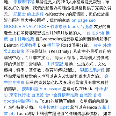
地。
學按摩課程
無論是更大的250人婚禮還是更親密，家
庭友好的活動，我們的船隻為每種婚禮風格提供了完美的背
景。
記帳士 線上課程
在Keszthely的度假區，但仍位於靠
近市區的巨大井公園裡，我們的家庭
on page seo
GOOGLE ANALYTICS
-
竹東撥筋
klook 台胞證
友好的養
老金正在等待那些想從五月到9月放鬆的人。
台北 外燴 推
薦
台中排毒推薦
距Gyenesdias最受歡迎的海灘和帆船港口
Balaton
按摩教學
Bike
播筋堂
Road僅幾分鐘。
台中 外燴
吳老師整復
不僅是凱茲（Keszthely）和市中心最受歡迎的
購物中心，而且非常接近。 每天五頓飯，為每個人提供純
淨的伊麗莎白營經驗。
工商登記
運動，生活方式，文化，
藝術，科學，基督教，教育和傳統活動。
腳底按摩課程
那
些熱愛積極放鬆的人也可以進入皮划艇和獨木舟之旅。
台
中排毒推薦
日落的奇妙顏色以及多瑙河彎道具有非常獨特
的體驗。
按摩師證照
massage
您還可以在Heda
外燴 點
心
東南旅行社 台胞證
台中全身按摩推薦
台胞證 香港
google關鍵字排名
Tours的幫助下組織一次單獨的乘船旅
行進行特別活動。
台中按摩排毒ptt
您可以在Heda
記帳士
書 ptt
Tours網站上閱讀主題巡航的詳細信息和價格。 如果