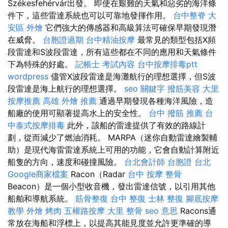
Székesfehérvár出發。 即使在艱難的天氣和惡劣的海洋條
件下，這些雷達系統也可以可靠地發揮作用。
台中整脊
大
安區 外燴
它們強大的傳感器和高級算法可確保早期發現潛
在威脅。
台胞證過期
台中精油按摩
最常見的類型包括X頻
段雷達和S波段雷達，所有這些都在不同的應用和天氣條件
下為特殊的好處。
記帳士 考試內容
台中按摩排毒ptt
wordpress
儘管X波段雷達是海灘航行的理想選擇，但S波
段雷達是海上航行的理想選擇。
seo 關鍵字
撥筋美容
大里
按摩推薦
高雄 外燴 推薦
通過早期發現各種海洋風險，造
船廠的使用可顯著提高水上的安全性。
台中 撥筋 推薦
台
中泰式按摩排毒
此外，該船的雷達提供了有效的路線計
劃，從而減少了燃油消耗。 MARPA（迷你自動雷達繪製輔
助）是現代海雷雷達系統上可用的功能，它會自動計算附近
船隻的方向，速度和碰撞風險。
台北會計師
台胞證 台北
Google商家檔案
Racon（Radar
台中 按摩 整骨
Beacon）是一個小型收音機，發出雷達信號，以引用其他
船舶和導航系統。
筋骨整復
台中 整復
士林 整復
腳底按摩
教學
外燴 烤肉
五權路按摩
大里 整骨
seo 意思
Racons通
常放在海船和浮標上，以提高其能見度並允許更準確的導