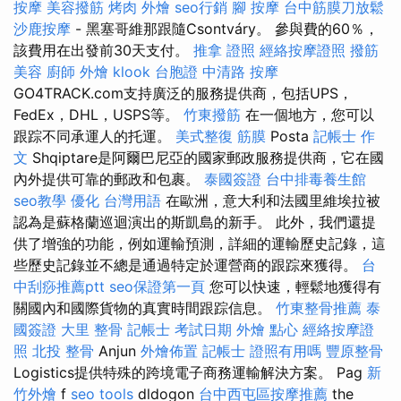
按摩
美容撥筋
烤肉 外燴
seo行銷
腳 按摩
台中筋膜刀放鬆
沙鹿按摩
- 黑塞哥維那跟隨Csontváry。 參與費的60％，
該費用在出發前30天支付。
推拿 證照
經絡按摩證照
撥筋
美容
廚師 外燴
klook 台胞證
中清路 按摩
GO4TRACK.com支持廣泛的服務提供商，包括UPS，
FedEx，DHL，USPS等。
竹東撥筋
在一個地方，您可以
跟踪不同承運人的托運。
美式整復 筋膜
Posta
記帳士 作
文
Shqiptare是阿爾巴尼亞的國家郵政服務提供商，它在國
內外提供可靠的郵政和包裹。
泰國簽證
台中排毒養生館
seo教學
優化 台灣用語
在歐洲，意大利和法國里維埃拉被
認為是蘇格蘭巡迴演出的斯凱島的新手。 此外，我們還提
供了增強的功能，例如運輸預測，詳細的運輸歷史記錄，這
些歷史記錄並不總是通過特定於運營商的跟踪來獲得。
台
中刮痧推薦ptt
seo保證第一頁
您可以快速，輕鬆地獲得有
關國內和國際貨物的真實時間跟踪信息。
竹東整骨推薦
泰
國簽證
大里 整骨
記帳士 考試日期
外燴 點心
經絡按摩證
照
北投 整骨
Anjun
外燴佈置
記帳士 證照有用嗎
豐原整骨
Logistics提供特殊的跨境電子商務運輸解決方案。 Pag
新
竹外燴
f
seo tools
dldogon
台中西屯區按摩推薦
the