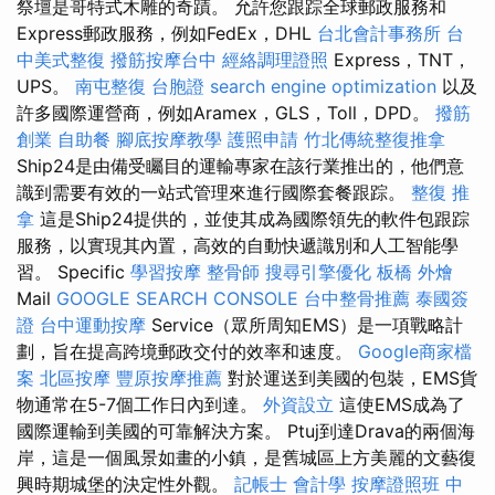
祭壇是哥特式木雕的奇蹟。 允許您跟踪全球郵政服務和
Express郵政服務，例如FedEx，DHL
台北會計事務所
台
中美式整復
撥筋按摩台中
經絡調理證照
Express，TNT，
UPS。
南屯整復
台胞證
search engine optimization
以及
許多國際運營商，例如Aramex，GLS，Toll，DPD。
撥筋
創業
自助餐
腳底按摩教學
護照申請
竹北傳統整復推拿
Ship24是由備受矚目的運輸專家在該行業推出的，他們意
識到需要有效的一站式管理來進行國際套餐跟踪。
整復 推
拿
這是Ship24提供的，並使其成為國際領先的軟件包跟踪
服務，以實現其內置，高效的自動快遞識別和人工智能學
習。 Specific
學習按摩
整骨師
搜尋引擎優化
板橋 外燴
Mail
GOOGLE SEARCH CONSOLE
台中整骨推薦
泰國簽
證
台中運動按摩
Service（眾所周知EMS）是一項戰略計
劃，旨在提高跨境郵政交付的效率和速度。
Google商家檔
案
北區按摩
豐原按摩推薦
對於運送到美國的包裝，EMS貨
物通常在5-7個工作日內到達。
外資設立
這使EMS成為了
國際運輸到美國的可靠解決方案。 Ptuj到達Drava的兩個海
岸，這是一個風景如畫的小鎮，是舊城區上方美麗的文藝復
興時期城堡的決定性外觀。
記帳士 會計學
按摩證照班
中