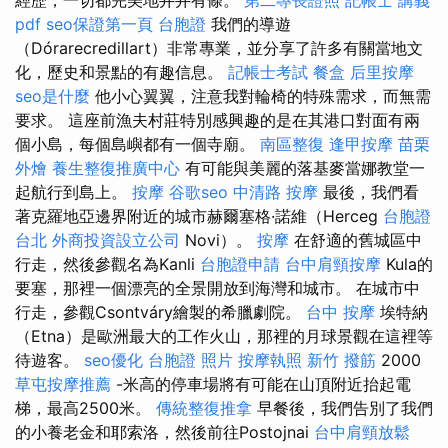
pdf
seo保證第一頁
台胞證
我們的導遊
（Dórarecredillart）非常專業，並分享了許多有關當地文
化，歷史和景點的有趣信息。
記帳士考試
餐盒
后里按摩
seo是什麼
他小心翼翼，注意我對輪椅的特殊需求，而無需
要求。 這座前漁夫村莊特別感興趣的是在其港口對面有兩
個小島，每個島嶼都有一個寺廟。
南區整復
逢甲按摩
苗栗
外燴
養生整復推廣中心
有可能與美麗的落基麥當娜教堂一
起航行到島上。
按摩
谷歌seo
中清路 按摩
最後，我們看
著克羅地亞邊界附近的城市赫爾塞格·諾維（Herceg
台胞證
台北
外商投資設立公司
Novi）。
按摩
在舒適的舊城區中
行走，然後參觀名為Kanli
台胞證申請
台中肩頸按摩
Kula的
要塞，那裡一個漂亮的全景開放到海灣和城市。 在城市中
行走，參觀Csontváry繪製的希臘劇院。
台中 按摩
埃特納
（Etna）是歐洲最大的工作火山，那裡的月球景觀在這裡等
待遊客。
seo優化
台胞證 照片
按摩執照
新竹 撥筋
2000
草屯按摩推薦
-米高的停車場將有可能在山頂附近抬起電
梯，最高2500米。
傳統整復推拿
早餐後，我們告別了我們
的小養老金和耶索洛，然後前往Postojnai
台中肩頸放鬆