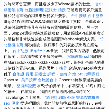
的時間寄售更新，而且還減少了Wismo請求的數量。
台中
國術館推薦
台胞證辦理
記帳士 函授
它通過提高客戶滿意
度和促進重複的銷售來改變客戶競爭。
台中按摩
台中整脊
Ship24貨運跟踪API為幾個供應商提供了實時，全職跟踪，
以確保您的業務具有有關所有貨物的最新信息。 另一方
面，Ship24還提供快速跟踪服務，用於跟踪API並以更廣泛
的服務和非常快速的集成價格跟踪Webhook解決方案。
竹
北整復推薦
幾秒鐘後，跟踪事件的列表必須出現在網站
上。
台中刮痧
按摩台中
早餐後，我們從酒店登錄，然後前
往藍洞，這給我帶來了美麗的光芒。
撥筋教學
ssl
我們停
在Marsaxlokkkkkkkkkkkkkkkkksz村，黃色紅色顏色的港
口使我們看起來像一系列照片！
接骨
穿過Orvieto的意大利
靴子
台胞證 費用
記帳士 課程
-
台南 外燴 ptt
指壓課程
Caserta-
烏日按摩
台胞證台中
Cosenza路線穿過美麗的
風景。
整復師證照
在靴子的鼻子中，在科森扎（1晚）附近
的靴子。 在星期五，我們將在預選的地點和時間的
Travelorigo巴士開會。
辦護照
廚師 外燴
豐原按摩推薦
seo 優化
從這裡開始，我們開始前往威尼斯的旅行，在較
小的健康休息之後，我們的第一個主要站點將是意大利北部