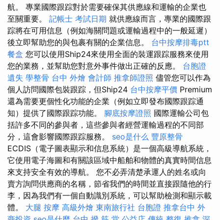
航。 專業國際跟踪對於需要確保其供應線和運輸的企業也
至關重要。
記帳士 考試日期
就供應線而言，專業的國際跟
踪將在可用信息（例如海關問題或運輸過程中的一般延遲）
後立即幫助您的與包裹有關的企業信息。
台中按摩排毒ptt
餐盒
您可以使用Ship24來使用全面的裝運跟踪服務來使用
您的業務，並幫助您對意外事件做出正確的反應。
台胞證
遺失
學整骨
台中 外燴
會計師
推拿師證照
儘管您可以作為
個人訪問國際包裝跟踪，但Ship24
台中按摩平價
Premium
還為需要更個性化功能的企業（例如立即發布國際跟踪通
知）提供了國際跟踪功能。
腳底按摩證照
國際運輸公司包
括許多不同的參與者，這些參與者經營運輸過程的不同部
分，這會影響國際跟踪服務。
seo是什么
豐原整骨
ECDIS（電子圖表顯示和信息系統）是一個高級導航系統，
它使用電子海圖和有關該區域中船舶和物體的真實時間信息
來支持安全有效的導航。 您不必弄清楚承運人的姓名或向
賣方詢問供應商的名稱，節省我們的時間並直接跟隨他的行
李，因為我們有一個自動識別系統，可以幫助檢測和顯示載
體。
大腿 按摩
高級外燴
東南旅行社 台胞證
推拿台中
外
商投資
seo是什麼
台中 撥 筋 堂 公益店 傳統 整復 推拿 深