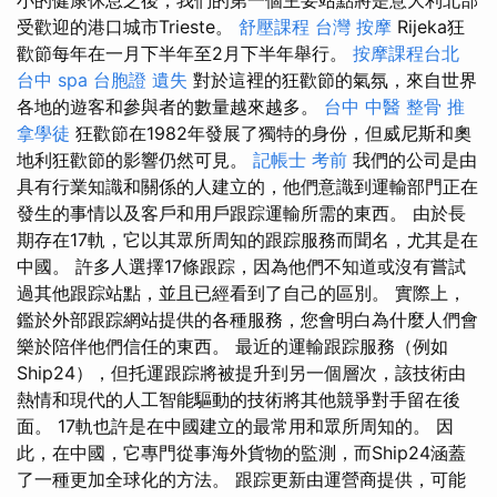
受歡迎的港口城市Trieste。
舒壓課程
台灣 按摩
Rijeka狂
歡節每年在一月下半年至2月下半年舉行。
按摩課程台北
台中 spa
台胞證 遺失
對於這裡的狂歡節的氣氛，來自世界
各地的遊客和參與者的數量越來越多。
台中 中醫 整骨
推
拿學徒
狂歡節在1982年發展了獨特的身份，但威尼斯和奧
地利狂歡節的影響仍然可見。
記帳士 考前
我們的公司是由
具有行業知識和關係的人建立的，他們意識到運輸部門正在
發生的事情以及客戶和用戶跟踪運輸所需的東西。 由於長
期存在17軌，它以其眾所周知的跟踪服務而聞名，尤其是在
中國。 許多人選擇17條跟踪，因為他們不知道或沒有嘗試
過其他跟踪站點，並且已經看到了自己的區別。 實際上，
鑑於外部跟踪網站提供的各種服務，您會明白為什麼人們會
樂於陪伴他們信任的東西。 最近的運輸跟踪服務（例如
Ship24），但托運跟踪將被提升到另一個層次，該技術由
熱情和現代的人工智能驅動的技術將其他競爭對手留在後
面。 17軌也許是在中國建立的最常用和眾所周知的。 因
此，在中國，它專門從事海外貨物的監測，而Ship24涵蓋
了一種更加全球化的方法。 跟踪更新由運營商提供，可能