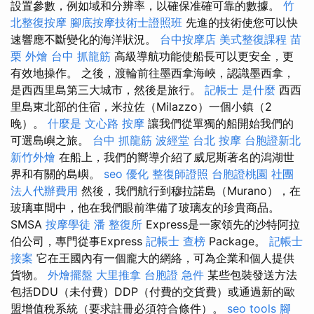
設置參數，例如域和分辨率，以確保准確可靠的數據。
竹
北整復按摩
腳底按摩技術士證照班
先進的技術使您可以快
速響應不斷變化的海洋狀況。
台中按摩店
美式整復課程
苗
栗 外燴
台中 抓龍筋
高級導航功能使船長可以更安全，更
有效地操作。 之後，渡輪前往墨西拿海峽，認識墨西拿，
是西西里島第三大城市，然後是旅行。
記帳士 是什麼
西西
里島東北部的住宿，米拉佐（Milazzo）一個小鎮（2
晚）。
什麼是
文心路 按摩
讓我們從單獨的船開始我們的
可選島嶼之旅。
台中 抓龍筋
波經堂
台北 按摩
台胞證新北
新竹外燴
在船上，我們的嚮導介紹了威尼斯著名的潟湖世
界和有關的島嶼。
seo 優化
整復師證照
台胞證桃園
社團
法人代辦費用
然後，我們航行到穆拉諾島（Murano），在
玻璃車間中，他在我們眼前準備了玻璃友的珍貴商品。
SMSA
按摩學徒
潘 整復所
Express是一家領先的沙特阿拉
伯公司，專門從事Express
記帳士 查榜
Package。
記帳士
接案
它在王國內有一個龐大的網絡，可為企業和個人提供
貨物。
外燴擺盤
大里推拿
台胞證 急件
某些包裝發送方法
包括DDU（未付費）DDP（付費的交貨費）或通過新的歐
盟增值稅系統（要求註冊必須符合條件）。
seo tools
腳