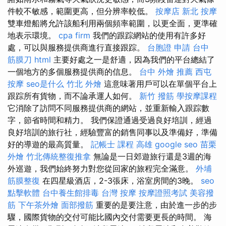
件較不敏感，範圍更高，但分辨率較低。
按摩店
新北 按摩
雙車燈船將允許該船利用兩個頻率範圍，以更全面，更準確
地表示環境。
cpa firm
我們的跟踪網站的使用有許多好
處，可以與服務提供商進行直接跟踪。
台胞證 申請
台中
筋膜刀
html
主要好處之一是舒適，因為我們的平台總結了
一個地方的多個服務提供商的信息。
台中 外燴 推薦
西屯
按摩
seo是什么
竹北 外燴
這意味著用戶可以在單個平台上
跟踪所有貨物，而不論承運人如何。
新竹 撥筋
學按摩課程
它消除了訪問不同服務提供商的網站，並重新輸入跟踪數
字，節省時間和精力。 我們保證通過受過良好培訓，經過
良好培訓的旅行社，經驗豐富的銷售同事以及準備好，準備
好的導遊的最高質量。
記帳士 課程 高雄
google seo
苗栗
外燴
竹北傳統整復推拿
無論是一日郊遊旅行還是3週的海
外巡遊，我們始終努力對您從回家的旅程完全滿意。
外埔
筋膜整復
在四星級酒店，2-3張床，浴室房間的3晚。
seo
點擊軟體
台中養生館排毒
台灣 按摩
按摩證照考試
美容撥
筋
下午茶外燴
面部撥筋
重要的是要注意，由於進一步的步
驟，國際貨物的交付可能比國內交付需要更長的時間。 海