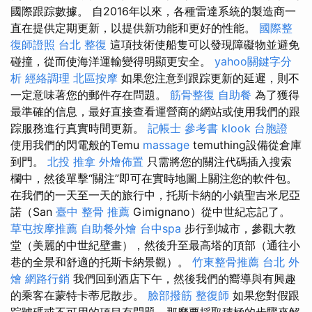
國際跟踪數據。 自2016年以來，各種雷達系統的製造商一
直在提供定期更新，以提供新功能和更好的性能。
國際整
復師證照
台北 整復
這項技術使船隻可以發現障礙物並避免
碰撞，從而使海洋運輸變得明顯更安全。
yahoo關鍵字分
析
經絡調理
北區按摩
如果您注意到跟踪更新的延遲，則不
一定意味著您的郵件存在問題。
筋骨整復
自助餐
為了獲得
最準確的信息，最好直接查看運營商的網站或使用我們的跟
踪服務進行真實時間更新。
記帳士 參考書
klook 台胞證
使用我們的閃電般的Temu
massage
temuthing設備從倉庫
到門。
北投 推拿
外燴佈置
只需將您的關注代碼插入搜索
欄中，然後單擊“關注”即可在實時地圖上關注您的軟件包。
在我們的一天至一天的旅行中，托斯卡納的小鎮聖吉米尼亞
諾（San
臺中 整骨 推薦
Gimignano）從中世紀忘記了。
草屯按摩推薦
自助餐外燴
台中spa
步行到城市，參觀大教
堂（美麗的中世紀壁畫），然後升至最高塔的頂部（通往小
巷的全景和舒適的托斯卡納景觀）。
竹東整骨推薦
台北 外
燴
網路行銷
我們回到酒店下午，然後我們的嚮導與有興趣
的乘客在蒙特卡蒂尼散步。
臉部撥筋
整復師
如果您對假跟
踪號碼或不可用的項目有問題，那麼要採取積極的步驟來解