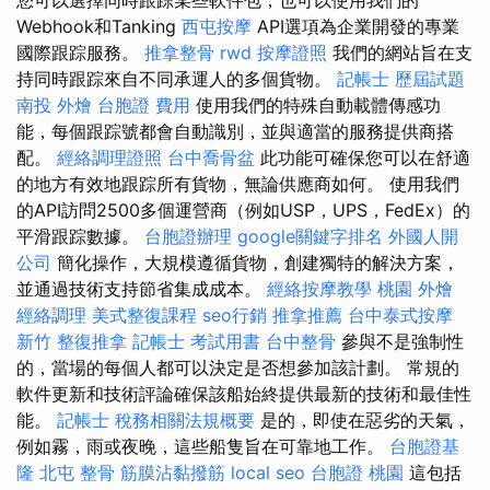
Webhook和Tanking
西屯按摩
API選項為企業開發的專業
國際跟踪服務。
推拿整骨
rwd
按摩證照
我們的網站旨在支
持同時跟踪來自不同承運人的多個貨物。
記帳士 歷屆試題
南投 外燴
台胞證 費用
使用我們的特殊自動載體傳感功
能，每個跟踪號都會自動識別，並與適當的服務提供商搭
配。
經絡調理證照
台中喬骨盆
此功能可確保您可以在舒適
的地方有效地跟踪所有貨物，無論供應商如何。 使用我們
的API訪問2500多個運營商（例如USP，UPS，FedEx）的
平滑跟踪數據。
台胞證辦理
google關鍵字排名
外國人開
公司
簡化操作，大規模遵循貨物，創建獨特的解決方案，
並通過技術支持節省集成成本。
經絡按摩教學
桃園 外燴
經絡調理
美式整復課程
seo行銷
推拿推薦
台中泰式按摩
新竹 整復推拿
記帳士 考試用書
台中整骨
參與不是強制性
的，當場的每個人都可以決定是否想參加該計劃。 常規的
軟件更新和技術評論確保該船始終提供最新的技術和最佳性
能。
記帳士 稅務相關法規概要
是的，即使在惡劣的天氣，
例如霧，雨或夜晚，這些船隻旨在可靠地工作。
台胞證基
隆
北屯 整骨
筋膜沾黏撥筋
local seo
台胞證 桃園
這包括