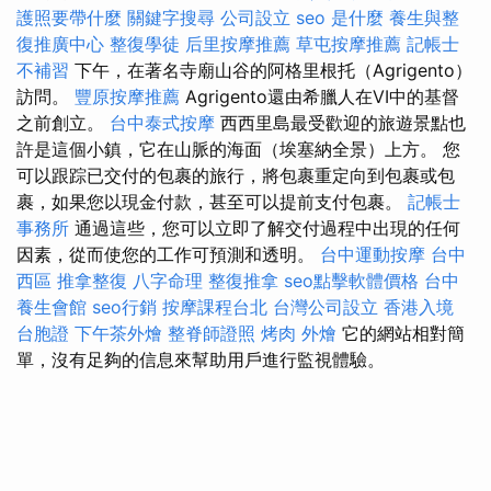
護照要帶什麼
關鍵字搜尋
公司設立
seo 是什麼
養生與整
復推廣中心
整復學徒
后里按摩推薦
草屯按摩推薦
記帳士
不補習
下午，在著名寺廟山谷的阿格里根托（Agrigento）
訪問。
豐原按摩推薦
Agrigento還由希臘人在VI中的基督
之前創立。
台中泰式按摩
西西里島最受歡迎的旅遊景點也
許是這個小鎮，它在山脈的海面（埃塞納全景）上方。 您
可以跟踪已交付的包裹的旅行，將包裹重定向到包裹或包
裹，如果您以現金付款，甚至可以提前支付包裹。
記帳士
事務所
通過這些，您可以立即了解交付過程中出現的任何
因素，從而使您的工作可預測和透明。
台中運動按摩
台中
西區 推拿整復
八字命理 整復推拿
seo點擊軟體價格
台中
養生會館
seo行銷
按摩課程台北
台灣公司設立
香港入境
台胞證
下午茶外燴
整脊師證照
烤肉 外燴
它的網站相對簡
單，沒有足夠的信息來幫助用戶進行監視體驗。