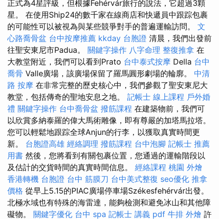
正式為4星評級，但根據Fehérvár旅行的說法，它超過3顆
星。 在使用Ship24的數千家在線商店和快遞員中跟踪包裹
的可能性可以被視為與某些競爭對手的普遍運輸訪問。
文
心路喬骨盆
台中按摩推薦
kkday 台胞證
清晨，我們出發前
往聖安東尼市Padua。
關鍵字操作
八字命理 整復推拿
在
大教堂附近，我們可以看到Prato
台中泰式按摩
Della
台中
喬骨
Valle廣場，該廣場保留了羅馬圓形劇場的輪廓。
中清
路 按摩
在非常完整的歷史核心中，我們參觀了聖安東尼大
教堂，包括傳奇的聖地安息之地。
記帳士 線上課程
戶外婚
禮
關鍵字操作
台中喬骨盆
撥筋課程
在建築物前，我們可
以欣賞多納泰羅的偉大馬術雕像，即有尊嚴的加塔馬拉塔。
您可以輕鬆地跟踪全球Anjun的行李，以獲取真實時間更
新。
台胞證高雄
經絡調理
撥筋課程
台中泡腳
記帳士 推薦
用書
然後，您將看到有關包裹位置，您通過的運輸階段以
及估計的交貨時間的真實時間信息。
經絡課程
桃園 外燴
香港轉機 台胞證
台中 筋膜刀
台中美式整復
seo優化
推拿
價格
從早上5.15的PIAC廣場停車場Székesfehérvár出發。
北極水域也有特殊的海雷達，能夠檢測和避免冰山和其他障
礙物。
關鍵字優化
台中 spa
記帳士 講義 pdf
牛排 外燴
許