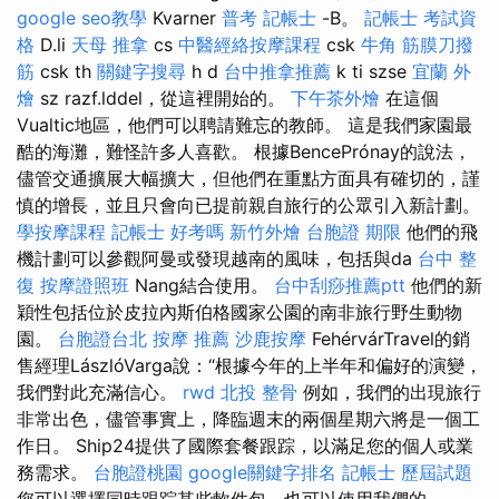
google seo教學
Kvarner
普考 記帳士
-B。
記帳士 考試資
格
D.li
天母 推拿
cs
中醫經絡按摩課程
csk
牛角 筋膜刀撥
筋
csk th
關鍵字搜尋
h d
台中推拿推薦
k ti szse
宜蘭 外
燴
sz razf.lddel，從這裡開始的。
下午茶外燴
在這個
Vualtic地區，他們可以聘請難忘的教師。 這是我們家園最
酷的海灘，難怪許多人喜歡。 根據BencePrónay的說法，
儘管交通擴展大幅擴大，但他們在重點方面具有確切的，謹
慎的增長，並且只會向已提前親自旅行的公眾引入新計劃。
學按摩課程
記帳士 好考嗎
新竹外燴
台胞證 期限
他們的飛
機計劃可以參觀阿曼或發現越南的風味，包括與da
台中 整
復
按摩證照班
Nang結合使用。
台中刮痧推薦ptt
他們的新
穎性包括位於皮拉內斯伯格國家公園的南非旅行野生動物
園。
台胞證台北
按摩 推薦
沙鹿按摩
FehérvárTravel的銷
售經理LászlóVarga說：“根據今年的上半年和偏好的演變，
我們對此充滿信心。
rwd
北投 整骨
例如，我們的出現旅行
非常出色，儘管事實上，降臨週末的兩個星期六將是一個工
作日。 Ship24提供了國際套餐跟踪，以滿足您的個人或業
務需求。
台胞證桃園
google關鍵字排名
記帳士 歷屆試題
您可以選擇同時跟踪某些軟件包，也可以使用我們的