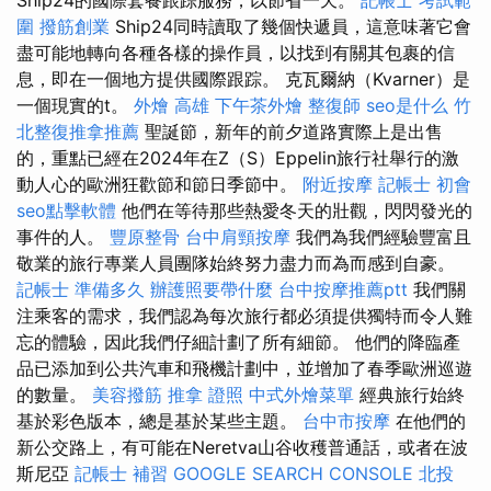
圍
撥筋創業
Ship24同時讀取了幾個快遞員，這意味著它會
盡可能地轉向各種各樣的操作員，以找到有關其包裹的信
息，即在一個地方提供國際跟踪。 克瓦爾納（Kvarner）是
一個現實的t。
外燴 高雄
下午茶外燴
整復師
seo是什么
竹
北整復推拿推薦
聖誕節，新年的前夕道路實際上是出售
的，重點已經在2024年在Z（S）Eppelin旅行社舉行的激
動人心的歐洲狂歡節和節日季節中。
附近按摩
記帳士 初會
seo點擊軟體
他們在等待那些熱愛冬天的壯觀，閃閃發光的
事件的人。
豐原整骨
台中肩頸按摩
我們為我們經驗豐富且
敬業的旅行專業人員團隊始終努力盡力而為而感到自豪。
記帳士 準備多久
辦護照要帶什麼
台中按摩推薦ptt
我們關
注乘客的需求，我們認為每次旅行都必須提供獨特而令人難
忘的體驗，因此我們仔細計劃了所有細節。 他們的降臨產
品已添加到公共汽車和飛機計劃中，並增加了春季歐洲巡遊
的數量。
美容撥筋
推拿 證照
中式外燴菜單
經典旅行始終
基於彩色版本，總是基於某些主題。
台中市按摩
在他們的
新公交路上，有可能在Neretva山谷收穫普通話，或者在波
斯尼亞
記帳士 補習
GOOGLE SEARCH CONSOLE
北投