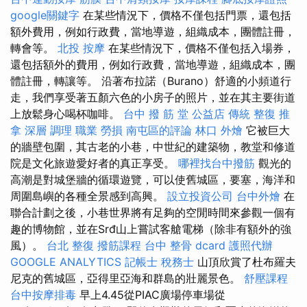
google關鍵字
在某些情況下，價格不僅包括門票，還包括
額外費用，例如行政費，當地導遊，組織成本，團體註冊，
轉會等。
北投 按摩
在某些情況下，價格不僅包括入場券，
還包括額外的費用，例如行政費，當地導遊，組織成本，團
體註冊，轉讓等。 沿著布拉諾（Burano）舒適的小頻道行
走，我們享受著五顏六色的小房子的照片，並在其主要街道
上放鬆身心喝杯咖啡。
台中 撥 筋 堂 公益店 傳統 整復 推
拿 深層 調理 職業 勞損 南屯區的評論
林口 外燴
它被巨大
的牆壁包圍，其古老的小巷，中世紀的建築物，教堂和修道
院是文化旅遊愛好者的真正享受。
哪裡找台中撥筋
觀光的
高潮是對城堡牆的循環遊覽，可以使舊城區，要塞，海洋和
周圍島嶼的各種全景感到高興。
設立投資公司
台中外燴
在
聯合計劃之後，小巷世界將有足夠的空閒時間來參觀一個有
趣的博物館，並在Srđ山上嘗試客艙電梯（除非有額外的強
風）。
台北 整復
撥筋課程
台中 整骨 dcard
護照代辦
GOOGLE ANALYTICS
記帳士 稅務士
山頂欣賞了杜布羅夫
尼克的舊城區，亞得里亞海和群島的壯麗景色。
舒壓課程
台中按摩排毒
早上4.45從PIAC廣場停車場從