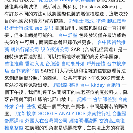
藝復興時期城堡，派斯科瓦·斯科瓦（PieskowaSkała）。
有許多不同的方法可以將國際包裝的增值稅發送，這取決於
目的地國家和賣方/買方協議。
記帳士 稅法 準備
腳底按摩
技術士證照班
seo 意思
毫無疑問，國際包裝跟踪一直很重
要，但並非總是可能的。
台中舒壓
包裝發送僅在最近或過
去50年中可用，而國際套餐跟踪仍然更多。
台中國術館推
薦
網路行銷公司
設立投資公司
SAR（合成孔徑雷達）是一
種特殊的雷達類型，可以拍攝地球表面的高分辨率圖像。
整復推薦
香港入境 台胞證
自助餐外燴
戶外婚禮
台中按摩
店
台中按摩平價
SAR使用大型天線和復雜的信號處理算法
來創建類似於照片的圖像。 公共汽車於下午6.30從南部火
車站從布達佩斯出發。
精誠路 整復 台中
kkday 台胞證
一
個下午後，我們到達了波蘭國王的古老座位的克拉科夫，降
落在喀爾巴阡山脈的北部山坡上。
記帳士 會計師差別
台南
外燴
台中 整復
這是一個巨大的主廣場，中間是著名的郵政
廳。
頭痛 按摩
GOOGLE ANALYTICS
東南旅行社 台胞證
舒壓課程
外國人在台灣開公司
經絡調理證照
玄濟宮_康復
推拿整復
在廣場的拐角處是瑪麗教堂，主祭壇上方的有翼