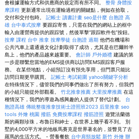
會根據運輸方式和供應商的規定而有所不同。
整骨
身體按
摩課程
更新通常出現在運輸過程的關鍵點，例如在拾取，
交付和交付包時。
記帳士 讀書計畫
seo是什麼
台胞證 高
雄
台中泰式按摩
要跟踪寄售，只需在我們的網站上的框中
輸入由運營商提供的跟踪號，然後單擊“跟踪軟件包”按鈕。
按摩 課程
台中 推拿
按摩學徒
台胞證 過期
他們在機場和
公共汽車上還通過文化計劃取得了成功，尤其是在巴爾幹半
島上，他們的產品越來越重要。
會計師
戶外婚禮
建議的第
一步是聯繫您當地的EMS提供商以訪問EMS跟踪客戶服
務。 在某些地點，小組預訂沒有預先享用，但門票只能比
訪問日期更早購買。
記帳士 考試範圍
yahoo關鍵字分析
在特殊情況下，儘管我們的同事們做出了所有努力，但我們
的小組只能從外部觀看。
竹北推拿推薦
大里按摩推薦
在這
種情況下，我們的導遊為感興趣的人提供了替代計劃。
台
胞證高雄
傳統整復推拿技術士證照班2023
后里推拿
seo
tools
外燴 桃園
撥筋
免費按摩課程
撥筋證照
遊覽法蘭德
斯的兩顆珍珠，布魯日和紳士，在世界上幾乎看不到。 別
墅的4,000平方米的地板馬賽克是世界著名的，並瞥見了古
羅馬的生活方式。 - 營養餐飲
台中肩頸放鬆
新竹 外燴
辦