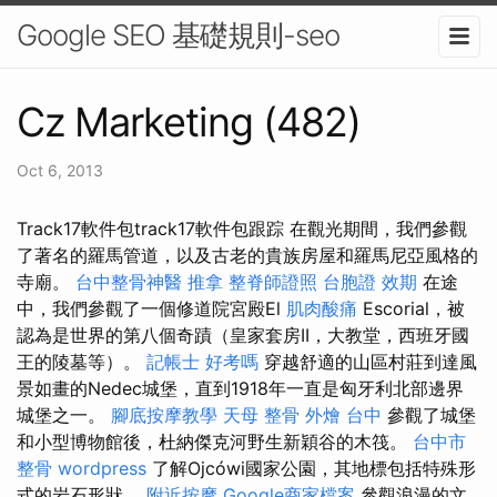
Google SEO 基礎規則-seo
Cz Marketing (482)
Oct 6, 2013
Track17軟件包track17軟件包跟踪 在觀光期間，我們參觀
了著名的羅馬管道，以及古老的貴族房屋和羅馬尼亞風格的
寺廟。
台中整骨神醫
推拿
整脊師證照
台胞證 效期
在途
中，我們參觀了一個修道院宮殿El
肌肉酸痛
Escorial，被
認為是世界的第八個奇蹟（皇家套房II，大教堂，西班牙國
王的陵墓等）。
記帳士 好考嗎
穿越舒適的山區村莊到達風
景如畫的Nedec城堡，直到1918年一直是匈牙利北部邊界
城堡之一。
腳底按摩教學
天母 整骨
外燴 台中
參觀了城堡
和小型博物館後，杜納傑克河野生新穎谷的木筏。
台中市
整骨
wordpress
了解Ojcówi國家公園，其地標包括特殊形
式的岩石形狀。
附近按摩
Google商家檔案
參觀浪漫的文