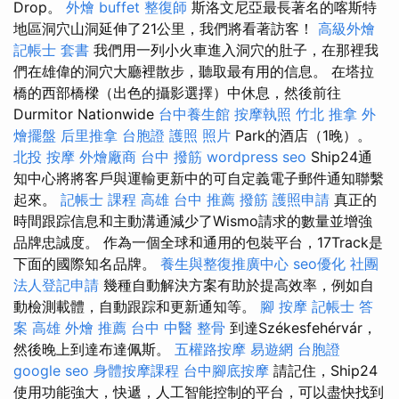
Drop。
外燴 buffet
整復師
斯洛文尼亞最長著名的喀斯特
地區洞穴山洞延伸了21公里，我們將看著訪客！
高級外燴
記帳士 套書
我們用一列小火車進入洞穴的肚子，在那裡我
們在雄偉的洞穴大廳裡散步，聽取最有用的信息。 在塔拉
橋的西部橋樑（出色的攝影選擇）中休息，然後前往
Durmitor Nationwide
台中養生館
按摩執照
竹北 推拿
外
燴擺盤
后里推拿
台胞證 護照 照片
Park的酒店（1晚）。
北投 按摩
外燴廠商
台中 撥筋
wordpress seo
Ship24通
知中心將將客戶與運輸更新中的可自定義電子郵件通知聯繫
起來。
記帳士 課程 高雄
台中 推薦 撥筋
護照申請
真正的
時間跟踪信息和主動溝通減少了Wismo請求的數量並增強
品牌忠誠度。 作為一個全球和通用的包裝平台，17Track是
下面的國際知名品牌。
養生與整復推廣中心
seo優化
社團
法人登記申請
幾種自動解決方案有助於提高效率，例如自
動檢測載體，自動跟踪和更新通知等。
腳 按摩
記帳士 答
案
高雄 外燴 推薦
台中 中醫 整骨
到達Székesfehérvár，
然後晚上到達布達佩斯。
五權路按摩
易遊網 台胞證
google seo
身體按摩課程
台中腳底按摩
請記住，Ship24
使用功能強大，快遞，人工智能控制的平台，可以盡快找到