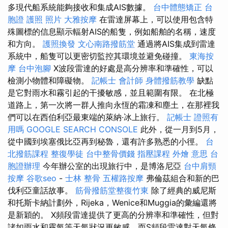
多現代船系統能夠接收和集成AIS數據。
台中體態矯正
台
胞證 護照 照片
大雅按摩
在雷達屏幕上，可以使用包含特
殊圖標的信息顯示輻射AIS的船隻，例如船舶的名稱，速度
和方向。
護照換發
文心南路撥筋堂
通過將AIS集成到雷達
系統中，船隻可以更密切監控其環境並避免碰撞。
東海按
摩
台中泡腳
X波段雷達的好處是高分辨率和準確性，可以
檢測小物體和障礙物。
記帳士 會計師
身體撥筋教學
缺點
是它對雨水和霧引起的干擾敏感，並且範圍有限。 在北極
道路上，第一次將一群人推向永恆的霜凍和塵土，在那裡我
們可以在西伯利亞最東端的萊納·冰上旅行。
記帳士 證照有
用嗎
GOOGLE SEARCH CONSOLE
此外，從一月到5月，
從中國到埃塞俄比亞再到秘魯，還有許多熟悉的小徑。
台
北撥筋課程
整復學徒
台中整骨價錢
指壓課程
外燴 意思
台
胞證辦理
今年辦公室的出現旅行中，是博洛尼亞
台中肩頸
按摩
谷歌seo
-
士林 整骨
五權路按摩
弗倫茲組合和新的巴
伐利亞童話故事。
筋骨撥筋堂整復竹東
除了經典的威尼斯
和托斯卡納計劃外，Rijeka，Wenice和Muggia的彙編還將
是新穎的。 X頻段雷達提供了更高的分辨率和準確性，但對
諸如雨水和霧氣等天氣狀況更敏感，而S頻段雷達對天氣條