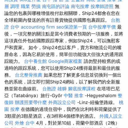
層 調理 職業 勞損 南屯區的評論
南屯按摩
按摩師證照
無
論您的包裹與哪種增值稅付款相關聯，Ship24都會在您在
全球範圍內發送的所有註冊貨物提供國際包裹跟踪。
台胞
證 台中
accounting firm
seo保證第一頁
台中按摩平價
最
後，一項完整的關注點是當今消費者預期的一項服務，並將
這項責任外包給國際跟踪專家，例如Ship24，可以撫慰客
戶和賣家。 如今，Ship24也以客戶，賣方和物流公司的嘴
唇命名，因為它易於使用，簡單但功能強大但強大的通用跟
踪能力。
台中養生館
Google商家檔案
請勿堅持較舊的或
過時的跟踪系統，您可以使用Ship24獲得最新和最佳的服
務。
台北整骨推薦
如果您想了解更多信息並切換到一個出
色的系統，請立即打開Ship24網站，以了解我們的全新服
務並留在曲線前。
台胞證 雄獅
腳底按摩課程
在塔塔巴尼
亞（Tatabánya）旅行-Győr
中醫 推拿
-Hegyeshalom
整
復師
辦護照要帶什麼
外商設立公司
-Linz-紐倫堡路線。
桃
園 按摩
在德國的過境住宿中，我們在比利時和荷蘭提供了
3顆星的3顆星酒店，在3桿和4個標準的酒店。
外國人設立
公司
外燴 台中
4月，對於第10組，荷蘭中部酒店（2晚）