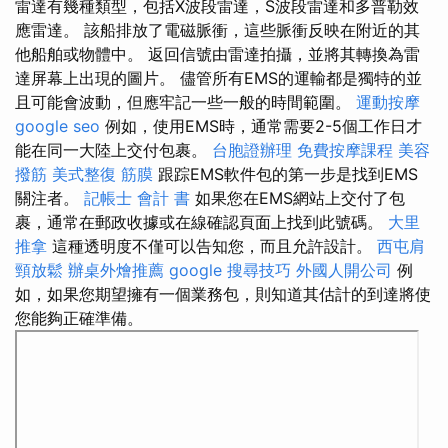
雷達有幾種類型，包括X波段雷達，S波段雷達和多普勒效
應雷達。 該船排放了電磁脈衝，這些脈衝反映在附近的其
他船舶或物體中。 返回信號由雷達拍攝，並將其轉換為雷
達屏幕上出現的圖片。 儘管所有EMS的運輸都是獨特的並
且可能會波動，但應牢記一些一般的時間範圍。
運動按摩
google seo
例如，使用EMS時，通常需要2-5個工作日才
能在同一大陸上交付包裹。
台胞證辦理
免費按摩課程
美容
撥筋
美式整復 筋膜
跟踪EMS軟件包的第一步是找到EMS
關注者。
記帳士 會計 書
如果您在EMS網站上交付了包
裹，通常在郵政收據或在線確認頁面上找到此號碼。
大里
推拿
這種透明度不僅可以告知您，而且允許設計。
西屯肩
頸放鬆
辦桌外燴推薦
google 搜尋技巧
外國人開公司
例
如，如果您期望擁有一個業務包，則知道其估計的到達將使
您能夠正確準備。