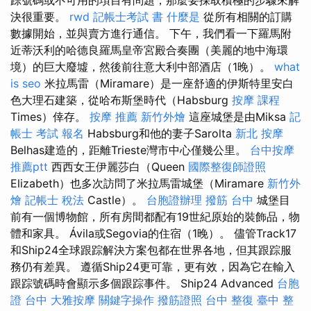
決很重要。
rwd
記帳士考試 書
什麼是
從所有相關的訂購
數據開始，並與賣方進行通信。 下午，我們看一下羅馬附
近蒂沃利的哈德良羅馬皇帝宮殿合奏團（美麗的地中海環
境）的巨大廢墟，然後前往意大利中部酒店（1晚）。
what
is seo
米拉馬雷（Miramare）是一座舒適的伊斯特里安白
色大理石建築，從哈布斯堡時代（Habsburg
按摩 課程
Times）倖存。
按摩 推薦
新竹外燴
這座城堡是由Miksa
記
帳士 考試 報名
Habsburg和他的妻子Sarolta
新北 按摩
Belhas建造的，距離Trieste灣市中心僅幾公里。
台中按摩
推薦ptt
西西女王伊麗莎白（Queen
國際整復師證照
Elizabeth）也多次訪問了米拉馬雷城堡（Miramare
新竹外
燴
記帳士 稅法
Castle）。
台胞證辦理
撥筋 台中
城堡目
前有一個博物館，所有房間都配有19世紀原始的裝飾品，物
體和家具。 Ávila或Segovia的住宿（1晚）。 儘管Track17
和Ship24全球跟踪解決方案包都在世界各地，但其跟踪服
務仍有差異。 遵循Ship24更可靠，更有效，因為它在輸入
跟踪號碼時會顯示多個跟踪事件。 Ship24 Advanced
台胞
證 台中
大雅按摩
關鍵字操作
撥筋證照
台中 整復
臺中 整