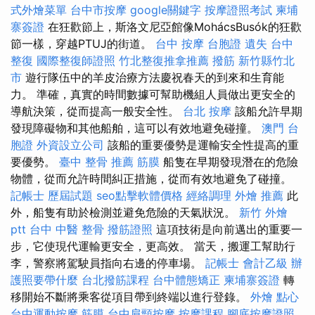
式外燴菜單
台中市按摩
google關鍵字
按摩證照考試
柬埔
寨簽證
在狂歡節上，斯洛文尼亞館像MohácsBusók的狂歡
節一樣，穿越PTUJ的街道。
台中 按摩
台胞證 遺失
台中
整復
國際整復師證照
竹北整復推拿推薦
撥筋 新竹縣竹北
市
遊行隊伍中的羊皮治療方法慶祝春天的到來和生育能
力。 準確，真實的時間數據可幫助機組人員做出更安全的
導航決策，從而提高一般安全性。
台北 按摩
該船允許早期
發現障礙物和其他船舶，這可以有效地避免碰撞。
澳門 台
胞證
外資設立公司
該船的重要優勢是運輸安全性提高的重
要優勢。
臺中 整骨 推薦
筋膜
船隻在早期發現潛在的危險
物體，從而允許時間糾正措施，從而有效地避免了碰撞。
記帳士 歷屆試題
seo點擊軟體價格
經絡調理
外燴 推薦
此
外，船隻有助於檢測並避免危險的天氣狀況。
新竹 外燴
ptt
台中 中醫 整骨
撥筋證照
這項技術是向前邁出的重要一
步，它使現代運輸更安全，更高效。 當天，搬運工幫助行
李，警察將駕駛員指向右邊的停車場。
記帳士 會計乙級
辦
護照要帶什麼
台北撥筋課程
台中體態矯正
柬埔寨簽證
轉
移開始不斷將乘客從項目帶到終端以進行登錄。
外燴 點心
台中運動按摩
筋膜
台中肩頸按摩
按摩課程
腳底按摩證照