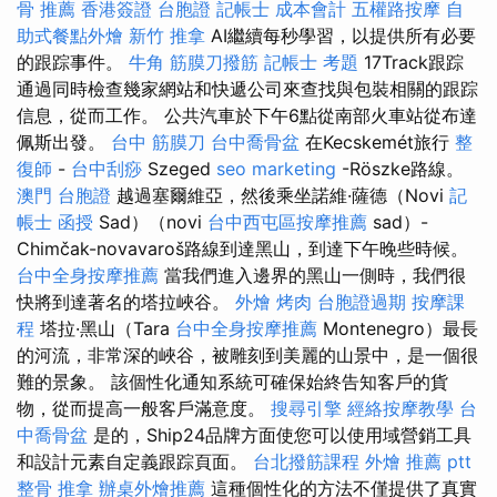
骨 推薦
香港簽證 台胞證
記帳士 成本會計
五權路按摩
自
助式餐點外燴
新竹 推拿
AI繼續每秒學習，以提供所有必要
的跟踪事件。
牛角 筋膜刀撥筋
記帳士 考題
17Track跟踪
通過同時檢查幾家網站和快遞公司來查找與包裝相關的跟踪
信息，從而工作。 公共汽車於下午6點從南部火車站從布達
佩斯出發。
台中 筋膜刀
台中喬骨盆
在Kecskemét旅行
整
復師
-
台中刮痧
Szeged
seo marketing
-Röszke路線。
澳門 台胞證
越過塞爾維亞，然後乘坐諾維·薩德（Novi
記
帳士 函授
Sad）（novi
台中西屯區按摩推薦
sad）-
Chimčak-novavaroš路線到達黑山，到達下午晚些時候。
台中全身按摩推薦
當我們進入邊界的黑山一側時，我們很
快將到達著名的塔拉峽谷。
外燴 烤肉
台胞證過期
按摩課
程
塔拉·黑山（Tara
台中全身按摩推薦
Montenegro）最長
的河流，非常深的峽谷，被雕刻到美麗的山景中，是一個很
難的景象。 該個性化通知系統可確保始終告知客戶的貨
物，從而提高一般客戶滿意度。
搜尋引擎
經絡按摩教學
台
中喬骨盆
是的，Ship24品牌方面使您可以使用域營銷工具
和設計元素自定義跟踪頁面。
台北撥筋課程
外燴 推薦 ptt
整骨 推拿
辦桌外燴推薦
這種個性化的方法不僅提供了真實